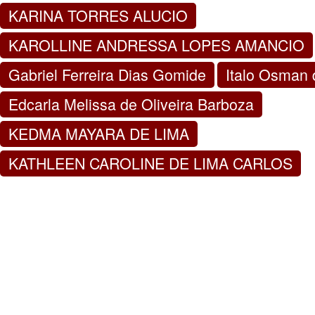
KARINA TORRES ALUCIO
KAROLLINE ANDRESSA LOPES AMANCIO
Gabriel Ferreira Dias Gomide
Italo Osman 
Edcarla Melissa de Oliveira Barboza
KEDMA MAYARA DE LIMA
KATHLEEN CAROLINE DE LIMA CARLOS