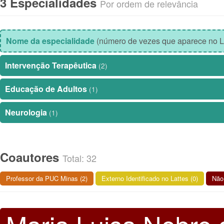
3 Especialidades
Por ordem de relevância
Nome da especialidade
(número de vezes que aparece no L
Intervenção Terapêutica
(2)
Educação de Adultos
(1)
Neurologia
(1)
Coautores
Total: 32
Professor da PUC Minas (2)
Externo Identificado no Lattes (0)
Não 