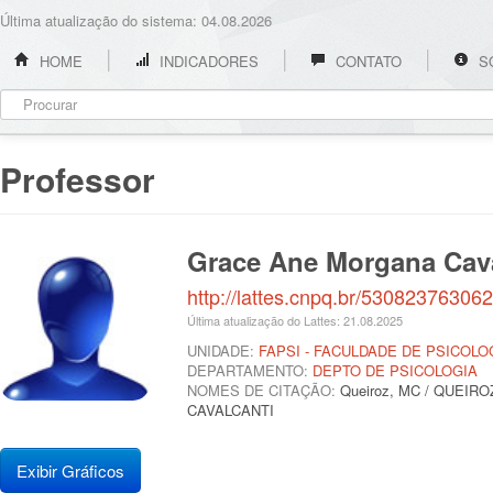
Última atualização do sistema: 04.08.2026
HOME
INDICADORES
CONTATO
S
Professor
Grace Ane Morgana Cava
http://lattes.cnpq.br/53082376306
Última atualização do Lattes: 21.08.2025
UNIDADE:
FAPSI - FACULDADE DE PSICOLO
DEPARTAMENTO:
DEPTO DE PSICOLOGIA
NOMES DE CITAÇÃO:
Queiroz, MC / QUEI
CAVALCANTI
Exibir Gráficos