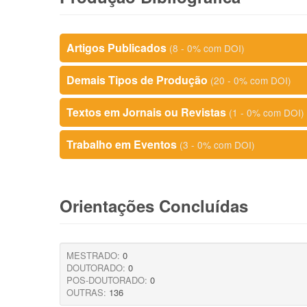
Artigos Publicados
(8 - 0% com DOI)
Demais Tipos de Produção
(20 - 0% com DOI)
Textos em Jornais ou Revistas
(1 - 0% com DOI)
Trabalho em Eventos
(3 - 0% com DOI)
Orientações Concluídas
MESTRADO:
0
DOUTORADO:
0
POS-DOUTORADO:
0
OUTRAS:
136