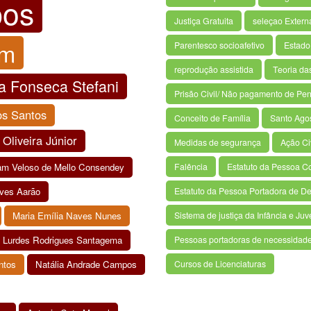
pos
Justiça Gratuita
seleçao Extern
um
Parentesco socioafetivo
Estado 
reprodução assistida
Teoria da
a Fonseca Stefani
Prisão Civil/ Não pagamento de Pen
os Santos
Conceito de Família
Santo Ago
 Oliveira Júnior
Medidas de segurança
Ação Civ
iam Veloso de Mello Consendey
Falência
Estatuto da Pessoa C
ves Aarão
Estatuto da Pessoa Portadora de De
Maria Emília Naves Nunes
Sistema de justiça da Infância e Ju
e Lurdes Rodrigues Santagema
Pessoas portadoras de necessidade
ntos
Natália Andrade Campos
Cursos de Licenciaturas