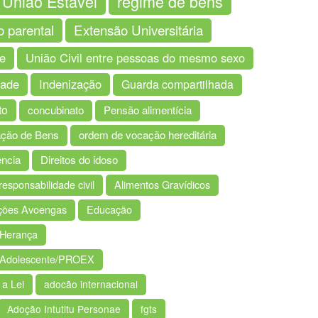
União Estável
regime de bens
o parental
Extensão Universitária
e
União Civil entre pessoas do mesmo sexo
dade
Indenização
Guarda compartilhada
to
concubinato
Pensão alimentícia
ação de Bens
ordem de vocação hereditária
ência
Direitos do idoso
responsabilidade civil
Alimentos Gravídicos
ções Avoengas
Educação
Herança
do Adolescente/PROEX
 a Lei
adocão internacional
Adoção Intutitu Personae
fgts