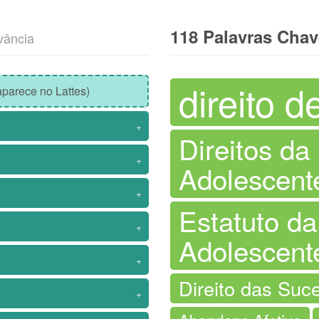
118 Palavras Cha
vância
direito d
parece no Lattes)
+
Direitos da
+
Adolescent
+
Estatuto da
+
Adolescent
+
Direito das Suc
+