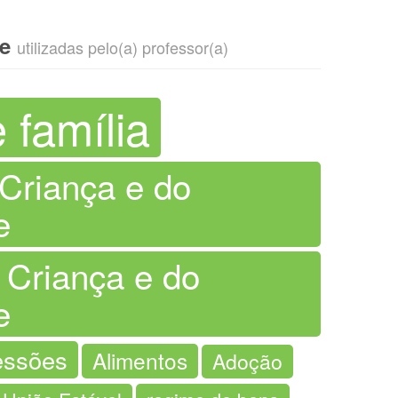
ve
utilizadas pelo(a) professor(a)
e família
 Criança e do
e
 Criança e do
e
essões
Alimentos
Adoção