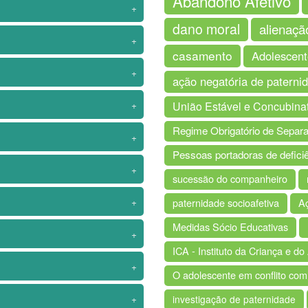
Abandono Afetivo
+
dano moral
alienaçã
+
casamento
Adolescent
+
ação negatória de paterni
+
União Estável e Concubina
Regime Obrigatório de Separ
+
Pessoas portadoras de defici
+
sucessão do companheiro
+
paternidade socioafetiva
A
Medidas Sócio Educativas
+
ICA - Instituto da Criança e 
+
O adolescente em conflito com
+
investigação de paternidade