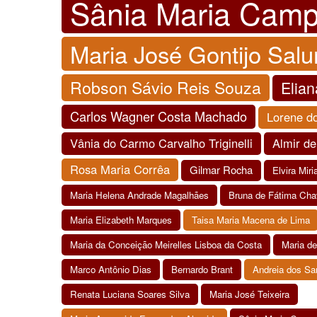
Sânia Maria Cam
Maria José Gontijo Sal
Robson Sávio Reis Souza
Elian
Carlos Wagner Costa Machado
Lorene d
Vânia do Carmo Carvalho Triginelli
Almir de
Rosa Maria Corrêa
Gilmar Rocha
Elvira Mir
Maria Helena Andrade Magalhães
Bruna de Fátima Cha
Maria Elizabeth Marques
Taisa Maria Macena de Lima
Maria da Conceição Meirelles Lisboa da Costa
Maria d
Marco Antônio Dias
Bernardo Brant
Andreia dos Sa
Renata Luciana Soares Silva
Maria José Teixeira