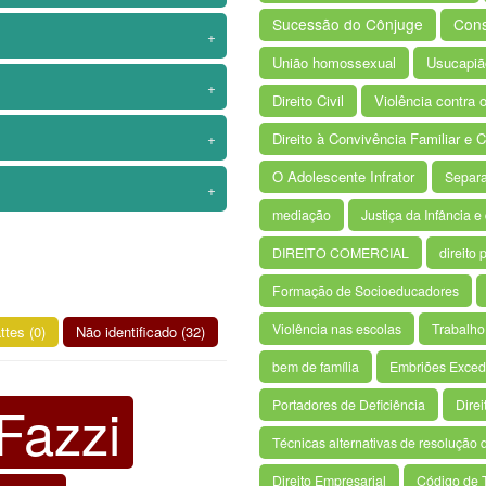
Sucessão do Cônjuge
Cons
+
União homossexual
Usucapião
+
Direito Civil
Violência contra 
+
Direito à Convivência Familiar e 
O Adolescente Infrator
Separa
+
mediação
Justiça da Infância 
DIREITO COMERCIAL
direito 
Formação de Socioeducadores
Violência nas escolas
Trabalho 
ttes (0)
Não identificado (32)
bem de família
Embriões Exced
Fazzi
Portadores de Deficiência
Direi
Técnicas alternativas de resolução d
Direito Empresarial
Código de T