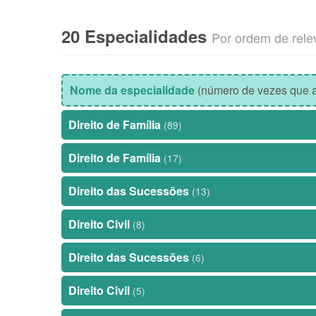
20 Especialidades
Por ordem de rele
Nome da especialidade
(número de vezes que a
Direito de Família
(89)
Direito de Família
(17)
Direito das Sucessões
(13)
Direito Civil
(8)
Direito das Sucessões
(6)
Direito Civil
(5)