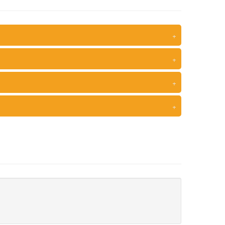
+
+
+
+