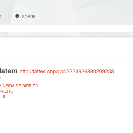
O
SOBRE
 Hatem
http://lattes.cnpq.br/2224926880209253
18
MINEIRA DE DIREITO
IREITO
. S.