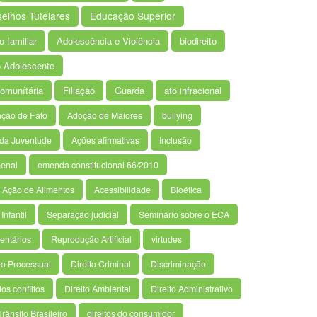
elhos Tutelares
Educação Superior
 familiar
Adolescência e Violência
biodireito
o Adolescente
Comunítária
Filiação
Guarda
ato infracional
ção de Fato
Adoção de Maiores
bullying
e da Juventude
Ações afirmativas
Inclusão
penal
emenda constitucional 66/2010
Ação de Alimentos
Acessibilidade
Bioética
Infantil
Separação judicial
Seminário sobre o ECA
entários
Reprodução Artificial
virtudes
to Processual
Direito Criminal
Discriminação
os conflitos
Direito Ambiental
Direito Administrativo
rânsito Brasileiro
direitos do consumidor