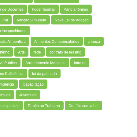
a de Docentes
Poder familiar
Parto anônimo
Civil
Adoção Simulada
Nova Lei de Adoção
s incapacidades
são Alimentícia
Alimentos Compensatórios
criança
stinho
Arte
rede
contrato de leasing
il Pública
Arrendamento Mercantil
infrator
om Deficiência
lei da palmada
ficiência
Capacitação
ventude
Juventude
s especiais
Direito ao Trabalho
Conflito com a Lei