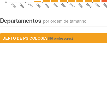
0
1995
1996
1997
1998
1999
2000
2001
2002
2003
2004
2005
20
Departamentos
por ordem de tamanho
DEPTO DE PSICOLOGIA
(86 professores)