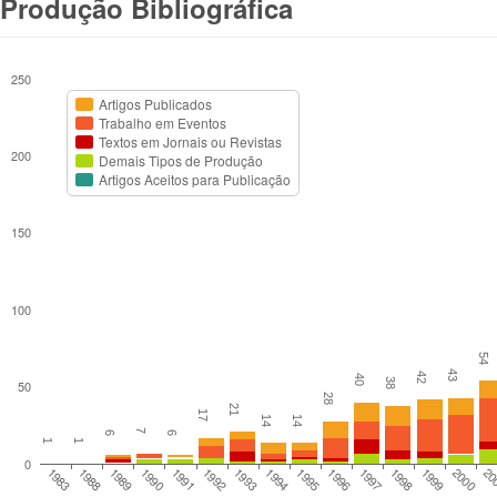
Produção Bibliográfica
250
Artigos Publicados
Trabalho em Eventos
Textos em Jornais ou Revistas
200
Demais Tipos de Produção
Artigos Aceitos para Publicação
150
100
54
43
42
40
38
50
28
21
17
14
14
7
6
6
1
1
0
1991
1996
20
1988
1993
1998
1990
1995
2000
1983
1992
1997
1989
1994
1999