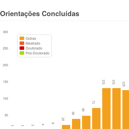
Orientações Concluídas
300
Outras
Mestrado
Doutorado
250
Pos-Doutorado
200
150
131
131
125
100
71
48
38
50
20
8
4
2
1
1