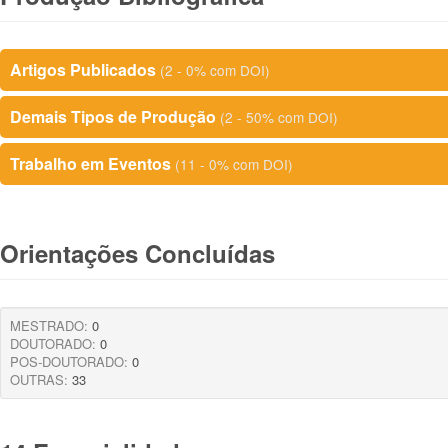
Artigos Publicados
(2 - 0% com DOI)
Demais Tipos de Produção
(2 - 50% com DOI)
Trabalho em Eventos
(11 - 0% com DOI)
Orientações Concluídas
MESTRADO:
0
DOUTORADO:
0
POS-DOUTORADO:
0
OUTRAS:
33