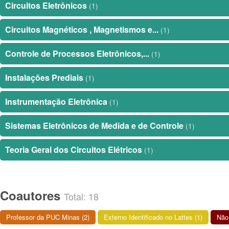
Circuitos Eletrônicos
(1)
Circuitos Magnéticos , Magnetismos e...
(1)
Controle de Processos Eletrônicos,...
(1)
Instalações Prediais
(1)
Instrumentação Eletrônica
(1)
Sistemas Eletrônicos de Medida e de Controle
(1)
Teoria Geral dos Circuitos Elétricos
(1)
Coautores
Total: 18
Professor da PUC Minas (2)
Externo Identificado no Lattes (1)
Não 