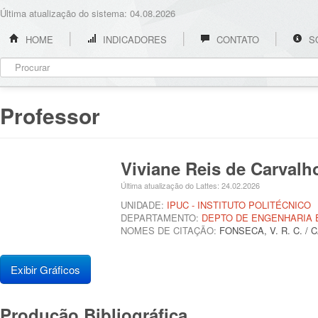
Última atualização do sistema: 04.08.2026
HOME
INDICADORES
CONTATO
S
Professor
Viviane Reis de Carval
Última atualização do Lattes: 24.02.2026
UNIDADE:
IPUC - INSTITUTO POLITÉCNICO
DEPARTAMENTO:
DEPTO DE ENGENHARIA 
NOMES DE CITAÇÃO:
FONSECA, V. R. C. / CA
Exibir Gráficos
Produção Bibliográfica