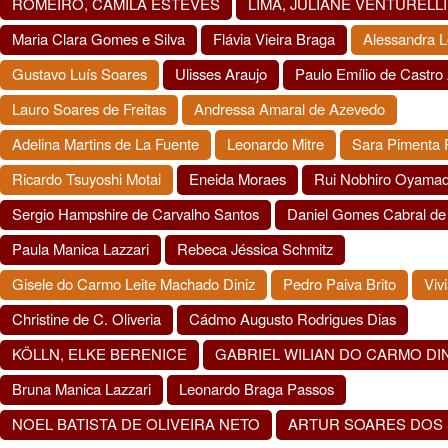
ROMEIRO, CAMILA ESTEVES
LIMA, JULIANE VENTURELLI
Maria Clara Gomes e Silva
Flávia Vieira Braga
Alessandra L
Gustavo Luís Soares
Ulisses Araujo
Paulo Emílio de Castro
Lauro Soares de Freitas
Andressa Amaral de Azevedo
Adelina Martins de La Fuente
Leonardo Mitre
Sara Pimenta
Ricardo Tsuyoshi Motai
Eneida Moraes
Rui Nobhiro Oyama
Sergio Hampshire de Carvalho Santos
Daniel Gomes Cabral de
Paula Manica Lazzari
Rebeca Jéssica Schmitz
Gisele do Carmo Leite Machado Diniz
Pedro Paiva Brito
Viv
Christine de C. Oliveria
Cádmo Augusto Rodrigues Dias
KÖLLN, ELKE BERENICE
GABRIEL WILIAN DO CARMO DIN
Bruna Manica Lazzari
Leonardo Braga Passos
NOEL BATISTA DE OLIVEIRA NETO
ARTUR SOARES DOS