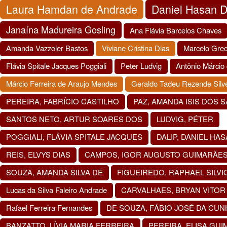
Laura Hamdan de Andrade
Daniel Hasan D
Janaína Madureira Gosling
Ana Flávia Barcelos Chaves
Amanda Vazzoler Bastos
Viviane Cristina Dias
Marcelo Gre
Flávia Spitale Jacques Poggiali
Peter Ludvig
Antônio Márcio 
Márcio Ferreira de Araujo Mendes
Geraldo Tadeu Rezende Silve
PEREIRA, FABRÍCIO CASTILHO
PAZ, AMANDA ISIS DOS 
SANTOS NETO, ARTUR SOARES DOS
LUDVIG, PÉTER
POGGIALI, FLÁVIA SPITALE JACQUES
DALIP, DANIEL HA
REIS, ELVYS DIAS
CAMPOS, IGOR AUGUSTO GUIMARÃE
SOUZA, AMANDA SILVA DE
FIGUEIREDO, RAPHAEL SILVIO
Lucas da Silva Faleiro Andrade
CARVALHAES, BRYAN VITOR 
Rafael Ferreira Fernandes
DE SOUZA, FÁBIO JOSÉ DA CUN
BANZATTO, LÍVIA MARIA FERREIRA
PEREIRA, ELISA GU