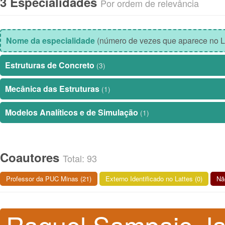
3 Especialidades
Por ordem de relevância
Nome da especialidade
(número de vezes que aparece no L
Estruturas de Concreto
(3)
Mecânica das Estruturas
(1)
Modelos Analíticos e de Simulação
(1)
Coautores
Total: 93
Professor da PUC Minas (21)
Externo Identificado no Lattes (0)
Não