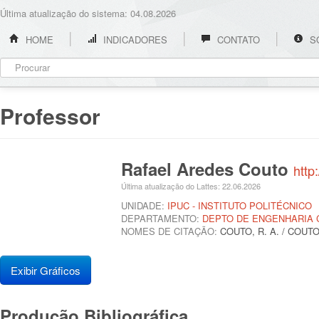
Última atualização do sistema: 04.08.2026
HOME
INDICADORES
CONTATO
S
Professor
Rafael Aredes Couto
http
Última atualização do Lattes: 22.06.2026
UNIDADE:
IPUC - INSTITUTO POLITÉCNICO
DEPARTAMENTO:
DEPTO DE ENGENHARIA C
NOMES DE CITAÇÃO:
COUTO, R. A. / COUT
Exibir Gráficos
Produção Bibliográfica