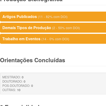
Artigos Publicados
(11 - 82% com DOI)
Demais Tipos de Produção
(2 - 50% com DOI)
Trabalho em Eventos
(14 - 0% com DOI)
Orientações Concluídas
MESTRADO:
0
DOUTORADO:
0
POS-DOUTORADO:
0
OUTRAS:
10