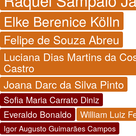
Raquel Sampaio J
Elke Berenice Kölln
Felipe de Souza Abreu
Luciana Dias Martins da Co
Castro
Joana Darc da Silva Pinto
Sofia Maria Carrato Diniz
Everaldo Bonaldo
William Luiz 
Igor Augusto Guimarães Campos