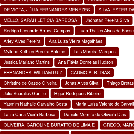
DE VICTA, JÚLIA FERNANDES MENEZES
SILVA, ESTER D
MELLO, SARAH LETÍCIA BARBOSA
Jhônatan Pereira Silva
Rodrigo Leonardo Arruda Campos
Luan Thalles Alves da Fons
Arley Alves Pereira
Ana Luiza Vieira Magalhães
Myllene Kethlen Pereira Botelho
Laís Moreira Marques
Jessica Mariano Martins
Ana Flávia Dornelas Hudson
FERNANDES, WILLIAM LUIZ
CADMO A. R. DIAS
Christine de Castro Oliveira
Jonas Alves Silva
Thiago Bretas
Júlia Scoralick Gontijo
Higor Rodrigues Ribeiro
Yasmim Nathalie Carvalho Costa
Maria Luísa Valente de Carval
Laíza Carla Vieira Barbosa
Daniele Moreira de Oliveira Dias
OLIVEIRA, CAROLINE BURATTO DE LIMA E
GRECO, MAR