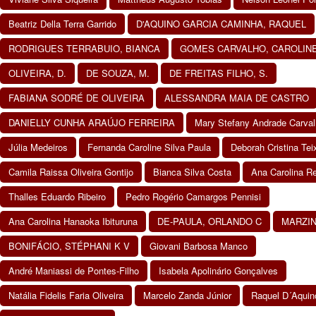
Beatriz Della Terra Garrido
D'AQUINO GARCIA CAMINHA, RAQUEL
RODRIGUES TERRABUIO, BIANCA
GOMES CARVALHO, CAROLIN
OLIVEIRA, D.
DE SOUZA, M.
DE FREITAS FILHO, S.
FABIANA SODRÉ DE OLIVEIRA
ALESSANDRA MAIA DE CASTRO
DANIELLY CUNHA ARAÚJO FERREIRA
Mary Stefany Andrade Carva
Júlia Medeiros
Fernanda Caroline Silva Paula
Deborah Cristina Tei
Camila Raissa Oliveira Gontijo
Bianca Silva Costa
Ana Carolina R
Thalles Eduardo Ribeiro
Pedro Rogério Camargos Pennisi
Ana Carolina Hanaoka Ibituruna
DE-PAULA, ORLANDO C
MARZIN
BONIFÁCIO, STÉPHANI K V
Giovani Barbosa Manco
André Maniassi de Pontes-Filho
Isabela Apolinário Gonçalves
Natália Fidelis Faria Oliveira
Marcelo Zanda Júnior
Raquel D´Aquin