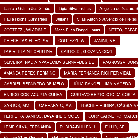
Daniela Guimarães Simão
Ligia Silva Freitas
Angélica de Nazaré S
Paula Rocha Guimarães
Juliana
Silas Antonio Juvencio de Freitas 
CORTEZZI, WLADIMIR
Maria Elisa Rangel Janini
NETTO, RAFAE
DE FREITAS-FILHO, SA.
CORTEZZI, W.
JANINI, ME.
FARIA, ELAINE CRISTINA
CASTOLDI, GIOVANA COZI
OLIVEIRA, NÁDIA APARECIDA BERNARDES DE
PAGNOSSA, JOR
AMANDA PERES FERMINO
MARIA FERNANDA RICHTER VIDAL
GABRIEL BERNARDO DE MELO
JÚLIA RANGEL LIMA MACEDO
ENRICO COSTACURTA CUNHA
GUSTAVO BERTOLOTO DA COSTA
SANTOS, MM.
CARRAPATO, VV.
FISCHER RUBIRA, CÁSSIA M
FERREIRA SANTOS, DAYANNE SIMÕES
CURY CARNEIRO, MAILO
LEME SILVA, FERNANDA
RUBIRA-BULLEN, I.
FILHO, SF.
Viviane Silva Siqueira
Mattheus Augusto Tobias
Nelson Leonel Po