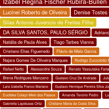
Izabel Regina Fischer Rubira-Bullen
Lucinei Roberto de Oliveira
Denise Tostes 
Silas Antonio Juvencio de Freitas Filho
DA SILVA SANTOS, PAULO SÉRGIO
Adrian
Natália de Paula Alves
Tiago Tarbes Vianna
Cristiano Elias Figueiredo
Flávio de Melo Garcia
Najara Gomes De Oliveira Marques
Rodrigo Zuccolotto F
Rafael Netto
Alessandra Souza
Renato Yassutaka Fari
Brena Rodrigues Manzano
Gustavo Cruz De Andrade
Jul
Lara Izabella Franco Mariano
Gustavo Henrique Pereira Silva Jú
Euclides Colaço Melo dos Passos
Amanda Tenório Pedro
Lu
Gabriella Lapidusas Ortiz
Cristiane Maria da Costa Silva