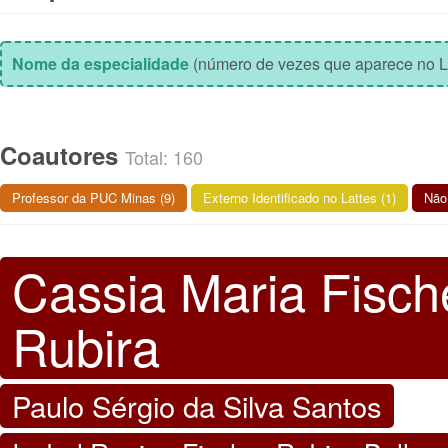
Nome da especialidade
(número de vezes que aparece no L
Coautores
Total: 160
Professor da PUC Minas (9)
Externo Identificado no Lattes (1)
Não 
Cassia Maria Fisch
Rubira
Paulo Sérgio da Silva Santos