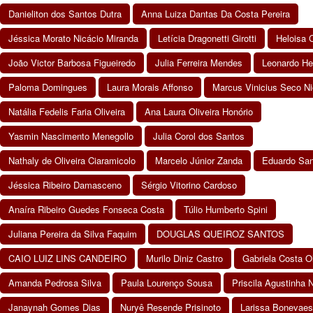
Danieliton dos Santos Dutra
Anna Luiza Dantas Da Costa Pereira
Jéssica Morato Nicácio Miranda
Letícia Dragonetti Girotti
Heloisa 
João Victor Barbosa Figueiredo
Julia Ferreira Mendes
Leonardo He
Paloma Domingues
Laura Morais Affonso
Marcus Vinicius Seco Ni
Natália Fedelis Faria Oliveira
Ana Laura Oliveira Honório
Yasmin Nascimento Menegollo
Julia Corol dos Santos
Nathaly de Oliveira Ciaramicolo
Marcelo Júnior Zanda
Eduardo San
Jéssica Ribeiro Damasceno
Sérgio Vitorino Cardoso
Anaíra Ribeiro Guedes Fonseca Costa
Túlio Humberto Spini
Juliana Pereira da Silva Faquim
DOUGLAS QUEIROZ SANTOS
CAIO LUIZ LINS CANDEIRO
Murilo Diniz Castro
Gabriela Costa O
Amanda Pedrosa Silva
Paula Lourenço Sousa
Priscila Agustinha
Janaynah Gomes Dias
Nuryê Resende Prisinoto
Larissa Bonevaes