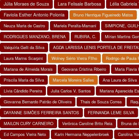
Júlia Moraes de Souza
Lara Felisale Barbosa
Lélia Gabriela 
Faviola Esther Antonio Polonia
Bruno Henrique Figueiredo Matos
Neuza Maria de Castro
Mariela Peralta-Mamani
SIMPIONE, GUI
RODRIGUES MANZANO, BRENA
RUBIRA, C.
Mírian Martins Go
Valquíria Gelli da Silva
AGDA LARISSA LENIS PORTELA DE FREITA
Laura Marins Scarpini
Wolney Sério Vieira FIlho
Rodrigo de Paula 
Mariana de Almeida Morais
Geovana Cristina Ribeiro
Maria Flavia 
Priscila Maria da Silva
Marcela Moreira Salles
Ana Laura de Silva
Lívia Cândido Pereira
Julia Carlos V. Santos
Mariana Aparecida E
Giovanna Bernardo Patrão de Oliveira
Thais de Souza Correa
Raqu
DAYANNE SIMÕES FERREIRA SANTOS
FERNANDA LEME SILVA
MAILON CURY CARNEIRO
Verônica Caroline Brito Reia
Bruna de 
Ed Campos Vieira Neto
Karin Hermana Neppelenbroek
Carolina Y