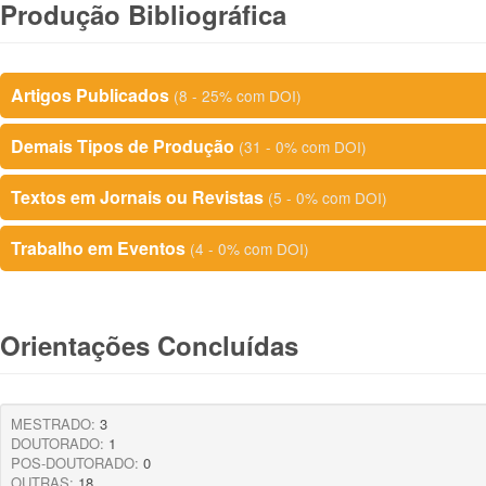
Produção Bibliográfica
Artigos Publicados
(8 - 25% com DOI)
Demais Tipos de Produção
(31 - 0% com DOI)
Textos em Jornais ou Revistas
(5 - 0% com DOI)
Trabalho em Eventos
(4 - 0% com DOI)
Orientações Concluídas
MESTRADO:
3
DOUTORADO:
1
POS-DOUTORADO:
0
OUTRAS:
18