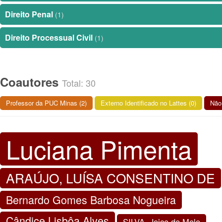
Direito Penal
(1)
Direito Processual Civil
(1)
Coautores
Total: 30
Professor da PUC Minas (2)
Externo Identificado no Lattes (0)
Não 
Luciana Pimenta
ARAÚJO, LUÍSA CONSENTINO DE
Bernardo Gomes Barbosa Nogueira
Cândice Lisbôa Alves
SILVA, Joice de Melo