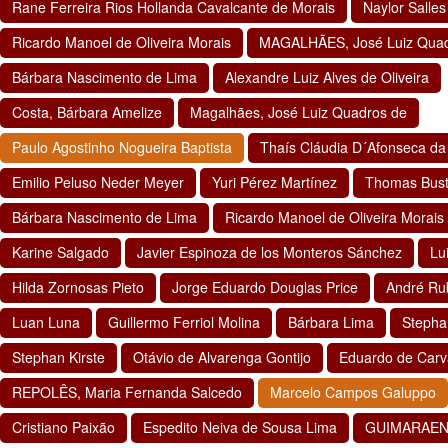
Rane Ferreira Rios Hollanda Cavalcante de Morais
Naylor Salles
Ricardo Manoel de Oliveira Morais
MAGALHÃES, José Luiz Qua
Bárbara Nascimento de Lima
Alexandre Luiz Alves de Oliveira
Costa, Bárbara Amelize
Magalhães, José Luiz Quadros de
Paulo Agostinho Nogueira Baptista
Thaís Cláudia D´Afonseca da 
Emilio Peluso Neder Meyer
Yuri Pérez Martínez
Thomas Bus
Bárbara Nascimento de Lima
Ricardo Manoel de Oliveira Morais
Karine Salgado
Javier Espinoza de los Monteros Sánchez
Lu
Hilda Zornosas Pieto
Jorge Eduardo Douglas Price
André Ru
Luan Luna
Guillermo Ferriol Molina
Bárbara Lima
Stepha
Stephan Kirste
Otávio de Alvarenga Gontijo
Eduardo de Carv
REPOLÊS, Maria Fernanda Salcedo
Marcelo Campos Galuppo
Cristiano Paixão
Espedito Neiva de Sousa Lima
GUIMARAENS