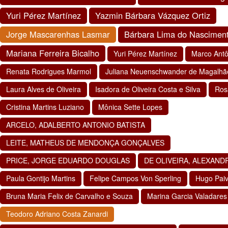
Yuri Pérez Martínez
Yazmin Bárbara Vázquez Ortiz
Jorge Mascarenhas Lasmar
Bárbara Lima do Nascimen
Mariana Ferreira Bicalho
Yuri Pérez Martínez
Marco Antô
Renata Rodrigues Marmol
Juliana Neuenschwander de Magalhã
Laura Alves de Oliveira
Isadora de Oliveira Costa e Silva
Ros
Cristina Martins Luziano
Mônica Sette Lopes
ARCELO, ADALBERTO ANTONIO BATISTA
LEITE, MATHEUS DE MENDONÇA GONÇALVES
PRICE, JORGE EDUARDO DOUGLAS
DE OLIVEIRA, ALEXAND
Paula Gontijo Martins
Felipe Campos Von Sperling
Hugo Pai
Bruna Maria Felix de Carvalho e Souza
Marina Garcia Valadares
Teodoro Adriano Costa Zanardi