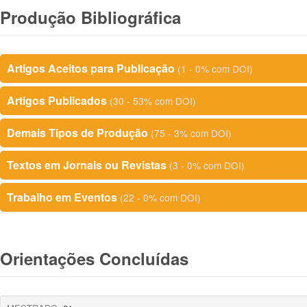
Produção Bibliográfica
Artigos Aceitos para Publicação
(1 - 0% com DOI)
Artigos Publicados
(30 - 53% com DOI)
Demais Tipos de Produção
(75 - 3% com DOI)
Textos em Jornais ou Revistas
(3 - 0% com DOI)
Trabalho em Eventos
(22 - 0% com DOI)
Orientações Concluídas