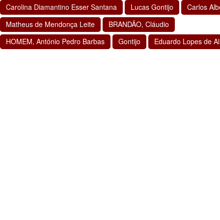
Carolina Diamantino Esser Santana
Lucas Gontijo
Carlos Al
Matheus de Mendonça Leite
BRANDÃO, Cláudio
HOMEM, António Pedro Barbas
Gontijo
Eduardo Lopes de A