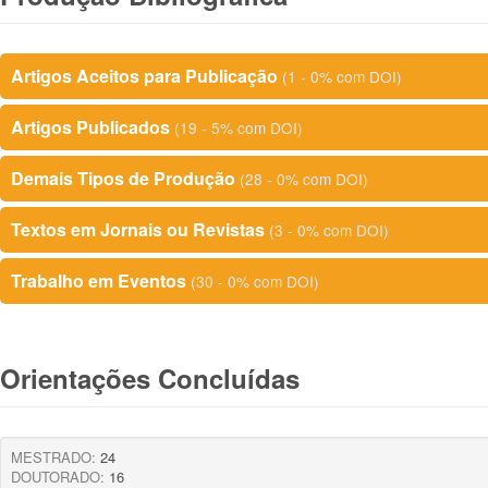
Artigos Aceitos para Publicação
(1 - 0% com DOI)
Artigos Publicados
(19 - 5% com DOI)
Demais Tipos de Produção
(28 - 0% com DOI)
Textos em Jornais ou Revistas
(3 - 0% com DOI)
Trabalho em Eventos
(30 - 0% com DOI)
Orientações Concluídas
MESTRADO:
24
DOUTORADO:
16