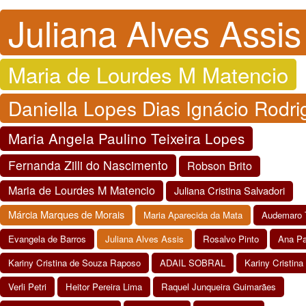
Juliana Alves Assis
Maria de Lourdes M Matencio
Daniella Lopes Dias Ignácio Rodr
Maria Angela Paulino Teixeira Lopes
Fernanda Zilli do Nascimento
Robson Brito
Maria de Lourdes M Matencio
Juliana Cristina Salvadori
Márcia Marques de Morais
Maria Aparecida da Mata
Audemaro
Evangela de Barros
Juliana Alves Assis
Rosalvo Pinto
Ana Pa
Kariny Cristina de Souza Raposo
ADAIL SOBRAL
Kariny Cristin
Verli Petri
Heitor Pereira Lima
Raquel Junqueira Guimarães