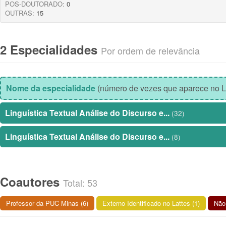
POS-DOUTORADO:
0
OUTRAS:
15
2 Especialidades
Por ordem de relevância
Nome da especialidade
(número de vezes que aparece no L
Linguística Textual Análise do Discurso e...
(32)
Linguística Textual Análise do Discurso e...
(8)
Coautores
Total: 53
Professor da PUC Minas (6)
Externo Identificado no Lattes (1)
Não 