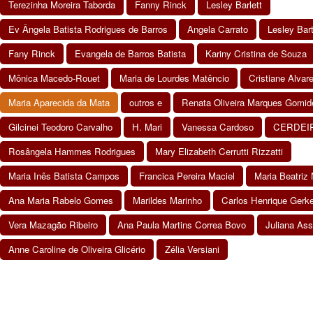
Terezinha Moreira Taborda
Fanny Rinck
Lesley Barlett
Ev Ângela Batista Rodrigues de Barros
Angela Carrato
Lesley Bart
Fany Rinck
Evangela de Barros Batista
Kariny Cristina de Souza
Mônica Macedo-Rouet
Maria de Lourdes Matêncio
Cristiane Alva
Maria Aparecida da Mata
outros e
Renata Oliveira Marques Gomid
Gilcinei Teodoro Carvalho
H. Mari
Vanessa Cardoso
CERDEIRA
Rosângela Hammes Rodrigues
Mary Elizabeth Cerrutti Rizzatti
Maria Inês Batista Campos
Francica Pereira Maciel
Maria Beatri
Ana Maria Rabelo Gomes
Marildes Marinho
Carlos Henrique Gerk
Vera Mazagão Ribeiro
Ana Paula Martins Correa Bovo
Juliana Ass
Anne Caroline de Oliveira Glicério
Zélia Versiani