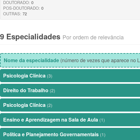
DOUTORADO:
0
POS-DOUTORADO:
0
OUTRAS:
72
9 Especialidades
Por ordem de relevância
Nome da especialidade
(número de vezes que aparece no L
Psicologia Clínica
(3)
Direito do Trabalho
(2)
Psicologia Clínica
(2)
Ensino e Aprendizagem na Sala de Aula
(1)
Política e Planejamento Governamentais
(1)