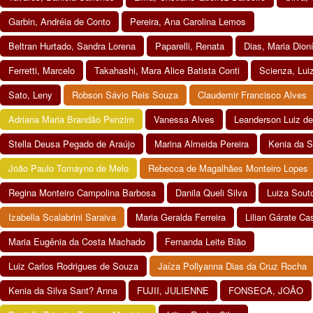
Garbin, Andréia de Conto
Pereira, Ana Carolina Lemos
Beltran Hurtado, Sandra Lorena
Paparelli, Renata
Dias, Maria Dion
Ferretti, Marcelo
Takahashi, Mara Alice Batista Conti
Scienza, Luiz
Sato, Leny
Robson Sávio Reis Souza
Claudemir Francisco Alves
Adriana Maria Brandão Penzim
Vanessa Alves
Leanderson Luiz d
Stella Deusa Pegado de Araújo
Marina Almeida Pereira
Kenia da S
João Paulo Tomayno de Melo
Rebecca de Magalhães Monteiro Lopes
Regina Monteiro Campolina Barbosa
Danila Queli Silva
Luiza Souto
Izabella Scalabrini Saraiva
Maria Geralda Ferreira
Lilian Gárate Ca
Maria Eugênia da Costa Machado
Fernanda Leite Bião
Luiz Carlos Rodrigues de Souza
Jaíza Pollyanna Dias da Cruz Rocha
Kenia da Silva Sant? Anna
FUJII, JULIENNE
FONSECA, JOÃO