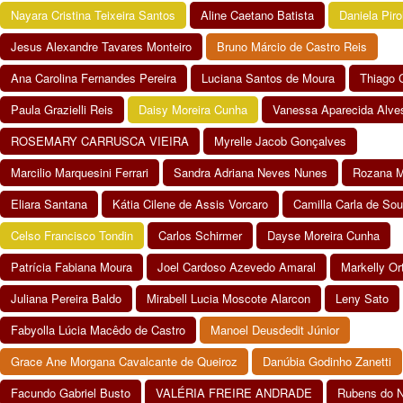
Nayara Cristina Teixeira Santos
Aline Caetano Batista
Daniela Piro
Jesus Alexandre Tavares Monteiro
Bruno Márcio de Castro Reis
Ana Carolina Fernandes Pereira
Luciana Santos de Moura
Thiago 
Paula Grazielli Reis
Daisy Moreira Cunha
Vanessa Aparecida Alve
ROSEMARY CARRUSCA VIEIRA
Myrelle Jacob Gonçalves
Marcilio Marquesini Ferrari
Sandra Adriana Neves Nunes
Rozana M
Eliara Santana
Kátia Cilene de Assis Vorcaro
Camilla Carla de So
Celso Francisco Tondin
Carlos Schirmer
Dayse Moreira Cunha
Patrícia Fabiana Moura
Joel Cardoso Azevedo Amaral
Markelly Or
Juliana Pereira Baldo
Mirabell Lucia Moscote Alarcon
Leny Sato
Fabyolla Lúcia Macêdo de Castro
Manoel Deusdedit Júnior
Grace Ane Morgana Cavalcante de Queiroz
Danúbia Godinho Zanetti
Facundo Gabriel Busto
VALÉRIA FREIRE ANDRADE
Rubens do 