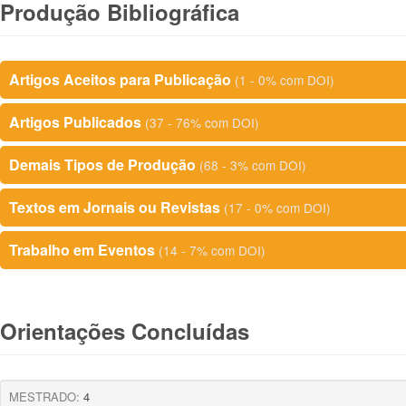
Produção Bibliográfica
Artigos Aceitos para Publicação
(1 - 0% com DOI)
Artigos Publicados
(37 - 76% com DOI)
Demais Tipos de Produção
(68 - 3% com DOI)
Textos em Jornais ou Revistas
(17 - 0% com DOI)
Trabalho em Eventos
(14 - 7% com DOI)
Orientações Concluídas
MESTRADO:
4