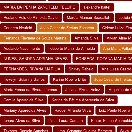
MARIA DA PENHA ZANOTELLI FELLIPE
alexandre kaitel
Rosiane Reis de Almeida Xavier
Márcia Mansur Saadallah
Letícia
Carmem Neufeld
Joao Cesar de Freitas Fonseca
Cirlene Luiza Z
Fernanda Flaviana de Souza Martins
Amanda Silva
Vivian Aline Mi
Adelaíde Nascimento
Ildeberto Muniz de Almeida
Ana Maria Valla
NUNES, SANDRA ADRIANA NEVES
FONSECA, ROZANA MARIA D
FERNANDES, RIVANA MARÍLIA
Shirley Rabelo
Ana Luiza Castro
Hevelyn Suianny Barros
Karine Ribeiro Brito
Joao Cesar de Freita
María Fernanda Rivera Libreros
Juliana Rivera Velez
Miquéias de O
Camila Aparecida Silva
Karina de Fátima Aparecida da Silva
Mariany Aparecida Alves
Raquel Miranda Silva
Luiz Paulo Ribeiro
Ionára Alves da Silva
Lima, Laura Camara
Pintor, Eliana Aparecida
Tavares, Daniela Sanches
Lima, Cristiane Queiroz Barbeiro
Silva,