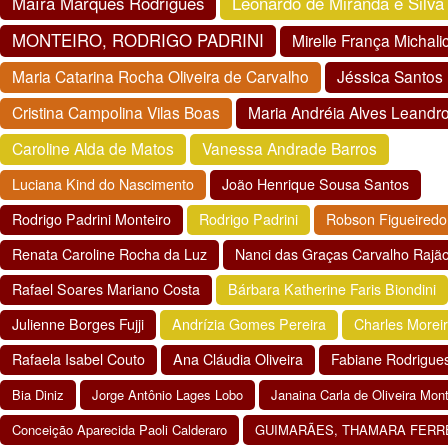
Maíra Marques Rodrigues
Leonardo de Miranda e Silva
MONTEIRO, RODRIGO PADRINI
Mirelle França Michalick
Maria Catarina Rocha Oliveira de Carvalho
Jéssica Santos 
Cristina Campolina Vilas Boas
Maria Andréia Alves Leandr
Caroline Alda de Matos
Vanessa Andrade Barros
Luciana Kind do Nascimento
João Henrique Sousa Santos
Rodrigo Padrini Monteiro
Rodrigo Padrini
Robson Figueiredo 
Renata Caroline Rocha da Luz
Nanci das Graças Carvalho Rajã
Rafael Soares Mariano Costa
Bárbara Katherine Faris Biondini
Julienne Borges Fujji
Andrízia Gomes Pereira
Charles Morei
Rafaela Isabel Couto
Ana Cláudia Oliveira
Fabiane Rodrigues
Bia Diniz
Jorge Antônio Lages Lobo
Janaina Carla de Oliveira Mont
Conceição Aparecida Paoli Calderaro
GUIMARÃES, THAMARA FERR