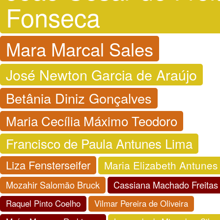
Fonseca
Mara Marcal Sales
José Newton Garcia de Araújo
Betânia Diniz Gonçalves
Maria Cecília Máximo Teodoro
Francisco de Paula Antunes Lima
Liza Fensterseifer
Maria Elizabeth Antunes
Mozahir Salomão Bruck
Cassiana Machado Freitas 
Raquel Pinto Coelho
Vilmar Pereira de Oliveira