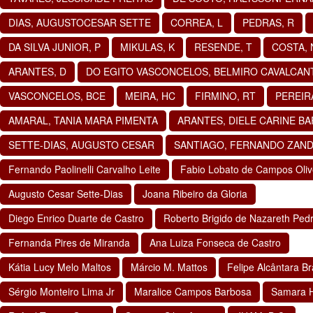
DIAS, AUGUSTOCESAR SETTE
CORREA, L
PEDRAS, R
DA SILVA JUNIOR, P
MIKULAS, K
RESENDE, T
COSTA, 
ARANTES, D
DO EGITO VASCONCELOS, BELMIRO CAVALCAN
VASCONCELOS, BCE
MEIRA, HC
FIRMINO, RT
PEREIRA
AMARAL, TANIA MARA PIMENTA
ARANTES, DIELE CARINE B
SETTE-DIAS, AUGUSTO CESAR
SANTIAGO, FERNANDO ZAN
Fernando Paolinelli Carvalho Leite
Fabio Lobato de Campos Oliv
Augusto Cesar Sette-Dias
Joana Ribeiro da Gloria
Diego Enrico Duarte de Castro
Roberto Brigido de Nazareth Ped
Fernanda Pires de Miranda
Ana Luiza Fonseca de Castro
Kátia Lucy Melo Maltos
Márcio M. Mattos
Felipe Alcântara B
Sérgio Monteiro Lima Jr
Maralice Campos Barbosa
Samara 