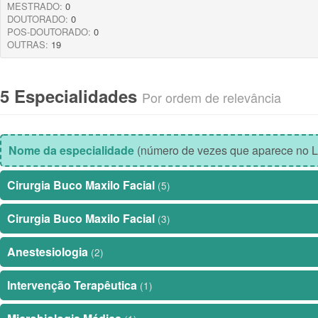
MESTRADO:
0
DOUTORADO:
0
POS-DOUTORADO:
0
OUTRAS:
19
5 Especialidades
Por ordem de relevância
Nome da especialidade
(número de vezes que aparece no L
Cirurgia Buco Maxilo Facial
(5)
Cirurgia Buco Maxilo Facial
(3)
Anestesiologia
(2)
Intervenção Terapêutica
(1)