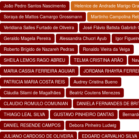
João Pedro Santos Nascimento
Helenice de Andrade Marigo Gra
Soraya de Mattos Camargo Grossmann
Martinho Campolina Reb
Veridiana Salles Furtado de Oliveira
José Flávio Batista Gabrich 
Geraldo Magela Pereira
Alessandra Chucri Ayub
Igor Figuei
Roberto Brígido de Nazareh Pedras
Ronaldo Vieira da Veiga
SHEILA LEMOS RAGO ABREU
TELMA CRISTINA ARÃO
Nav
MARIA CASSIA FERREIRA AGUIAR
JORDANA RHAYRA FERRE
PATRICIA MARIA COSTA REIS
Audrey Cristina Bueno
Cláudia Silami de Magalhães
Beatriz Coutens Menezes
CLAUDIO ROMULO COMUNIAN
DANIELA FERNANDES DE BRI
THIAGO LEAL SILVA
GUSTAVO PINHEIRO DANTAS
Bernard
DANIEL RESENDE CAMPOS
Debora Pinheiro Ludwig
JULIANO CARDOSO DE OLIVEIRA
EDGARD CARVALHO SILVA