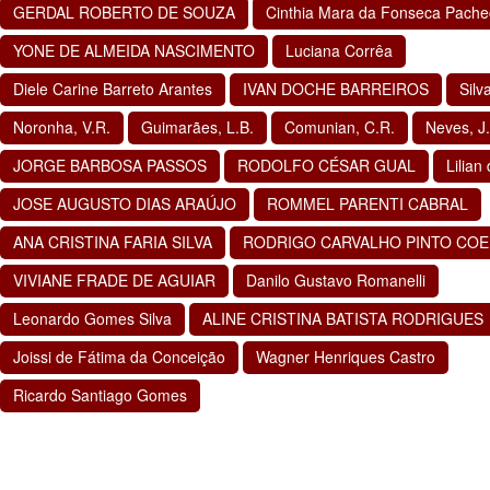
GERDAL ROBERTO DE SOUZA
Cinthia Mara da Fonseca Pache
YONE DE ALMEIDA NASCIMENTO
Luciana Corrêa
Diele Carine Barreto Arantes
IVAN DOCHE BARREIROS
Silv
Noronha, V.R.
Guimarães, L.B.
Comunian, C.R.
Neves, J.
JORGE BARBOSA PASSOS
RODOLFO CÉSAR GUAL
Lilian
JOSE AUGUSTO DIAS ARAÚJO
ROMMEL PARENTI CABRAL
ANA CRISTINA FARIA SILVA
RODRIGO CARVALHO PINTO CO
VIVIANE FRADE DE AGUIAR
Danilo Gustavo Romanelli
Leonardo Gomes Silva
ALINE CRISTINA BATISTA RODRIGUES
Joissi de Fátima da Conceição
Wagner Henriques Castro
Ricardo Santiago Gomes