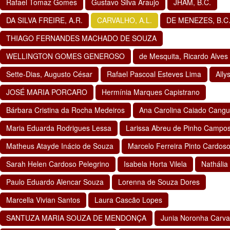
Rafael Tomaz Gomes
Gustavo Silva Araujo
JHAM, B.C.
DA SILVA FREIRE, A.R.
CARVALHO, A.L.
DE MENEZES, B.C
THIAGO FERNANDES MACHADO DE SOUZA
WELLINGTON GOMES GENEROSO
de Mesquita, Ricardo Alves
Sette-Dias, Augusto César
Rafael Pascoal Esteves Lima
Ally
JOSÉ MARIA PORCARO
Hermínia Marques Capistrano
Bárbara Cristina da Rocha Medeiros
Ana Carolina Caiado Cang
Maria Eduarda Rodrigues Lessa
Larissa Abreu de Pinho Campo
Matheus Atayde Inácio de Souza
Marcelo Ferreira Pinto Cardos
Sarah Helen Cardoso Pelegrino
Isabela Horta Vilela
Nathália
Paulo Eduardo Alencar Souza
Lorenna de Souza Dores
Marcella Vivian Santos
Laura Cascão Lopes
SANTUZA MARIA SOUZA DE MENDONÇA
Junia Noronha Carva