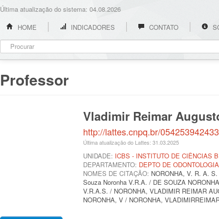
Última atualização do sistema: 04.08.2026
HOME
INDICADORES
CONTATO
S
Professor
Vladimir Reimar Augus
http://lattes.cnpq.br/05425394243
Última atualização do Lattes: 31.03.2025
UNIDADE:
ICBS - INSTITUTO DE CIÊNCIAS 
DEPARTAMENTO:
DEPTO DE ODONTOLOGIA
NOMES DE CITAÇÃO:
NORONHA, V. R. A. S. /
Souza Noronha V.R.A. / DE SOUZA NORONHA, V
V.R.A.S. / NORONHA, VLADIMIR REIMAR 
NORONHA, V / NORONHA, VLADIMIRREIMA