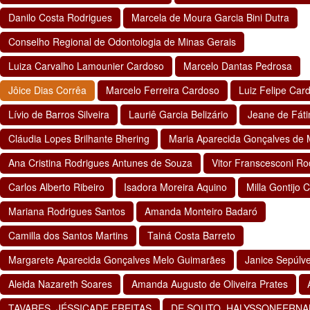
Danilo Costa Rodrigues
Marcela de Moura Garcia Bini Dutra
Conselho Regional de Odontologia de Minas Gerais
Luiza Carvalho Lamounier Cardoso
Marcelo Dantas Pedrosa
Jôice Dias Corrêa
Marcelo Ferreira Cardoso
Luiz Felipe Ca
Lívio de Barros Silveira
Lauriê Garcia Belizário
Jeane de Fáti
Cláudia Lopes Brilhante Bhering
Maria Aparecida Gonçalves de
Ana Cristina Rodrigues Antunes de Souza
Vitor Franscesconi Ro
Carlos Alberto Ribeiro
Isadora Moreira Aquino
Milla Gontijo 
Mariana Rodrigues Santos
Amanda Monteiro Badaró
Camilla dos Santos Martins
Tainá Costa Barreto
Margarete Aparecida Gonçalves Melo Guimarães
Janice Sepúlv
Aleida Nazareth Soares
Amanda Augusto de Oliveira Prates
TAVARES, JÉSSICADE FREITAS
DE SOUTO, HALYSSONFERN