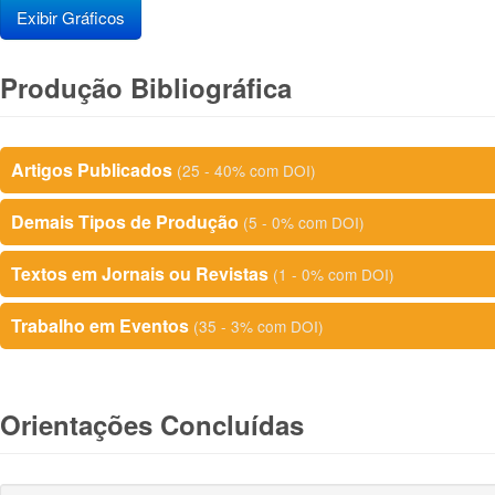
Exibir Gráficos
Produção Bibliográfica
Artigos Publicados
(25 - 40% com DOI)
Demais Tipos de Produção
(5 - 0% com DOI)
Textos em Jornais ou Revistas
(1 - 0% com DOI)
Trabalho em Eventos
(35 - 3% com DOI)
Orientações Concluídas