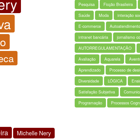
ery
Pesquisa
Ficção Brasileira
Saúde
Moda
interação soc
va
E-commerce
Autoatendiment
ro
intranet bancária
jornalismo co
AUTORREGULAMENTAÇÃO
eca
Avaliação
Aquarela
Avent
Aprendizado
Processo de des
Diversidade
LÓGICA
Ensi
Satisfação Subjetiva
Comunica
Programação
Processos Cogni
ira
Michelle Nery