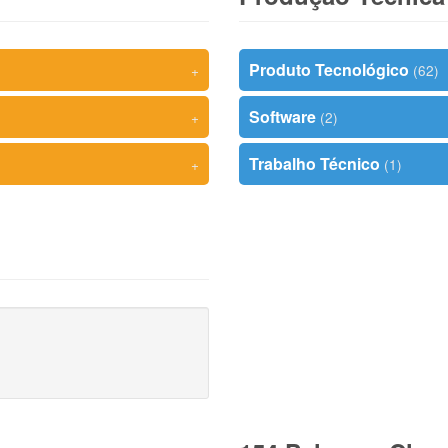
Produto Tecnológico
+
(62)
Software
+
(2)
Trabalho Técnico
+
(1)