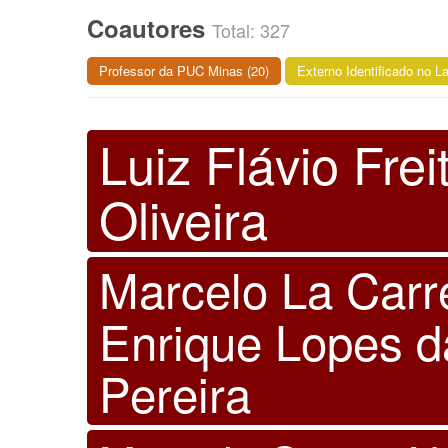
Coautores
Total: 327
Professor da PUC Minas (20)
Externo Identificado no La
Luiz Flávio Frei
Oliveira
Marcelo La Carr
Enrique Lopes 
Pereira