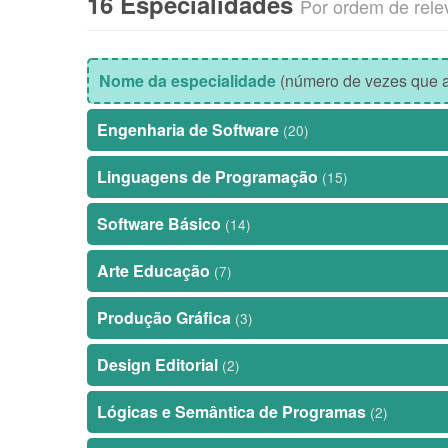
16 Especialidades
Por ordem de rele
Nome da especialidade
(número de vezes que a
Engenharia de Software
(20)
Linguagens de Programação
(15)
Software Básico
(14)
Arte Educação
(7)
Produção Gráfica
(3)
Design Editorial
(2)
Lógicas e Semântica de Programas
(2)