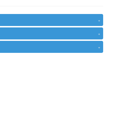
+
+
+