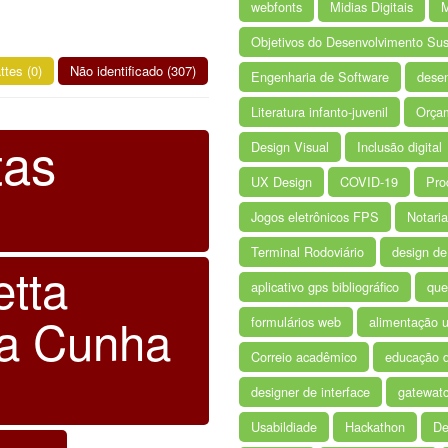
webfonts
Midias Digitais
M
Objetivos do Desenvolvimento Sus
ttes (0)
Não identificado (307)
Engenharia de Software
desen
Literatura infanto-juvenil
Orça
tas
Design Visual
Inclusão digital
UX Design
COVID-19
Pro
Jogos eletrônicos FPS
Notaria
Terminal Rodoviário
design de
etta
aplicativo gps bibliográfico
que
da Cunha
formulários web
alimentação u
Correio acadêmico
educação 
designer de interface
gatewat
Usabildiade
Hackathon
De