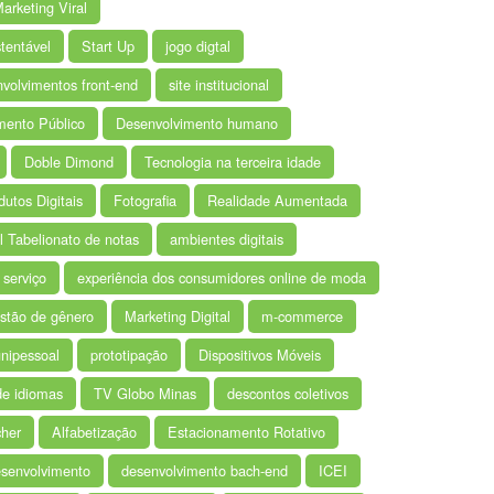
arketing Viral
tentável
Start Up
jogo digtal
volvimentos front-end
site institucional
mento Público
Desenvolvimento humano
Doble Dimond
Tecnologia na terceira idade
dutos Digitais
Fotografia
Realidade Aumentada
l Tabelionato de notas
ambientes digitais
 serviço
experiência dos consumidores online de moda
stão de gênero
Marketing Digital
m-commerce
nipessoal
prototipação
Dispositivos Móveis
de idiomas
TV Globo Minas
descontos coletivos
cher
Alfabetização
Estacionamento Rotativo
senvolvimento
desenvolvimento bach-end
ICEI