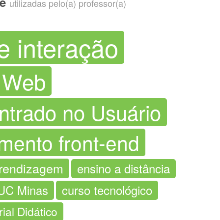
ve
utilizadas pelo(a) professor(a)
e interação
o Web
ntrado no Usuário
mento front-end
rendizagem
ensino a distância
UC Minas
curso tecnológico
ial Didático