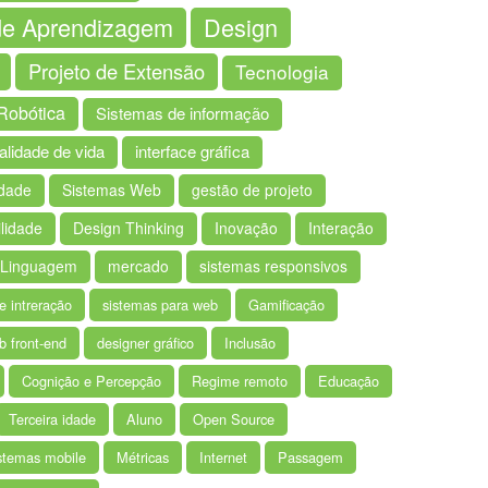
 de Aprendizagem
Design
Projeto de Extensão
Tecnologia
Robótica
Sistemas de informação
lidade de vida
interface gráfica
idade
Sistemas Web
gestão de projeto
ilidade
Design Thinking
Inovação
Interação
Linguagem
mercado
sistemas responsivos
e intreração
sistemas para web
Gamificação
 front-end
designer gráfico
Inclusão
Cognição e Percepção
Regime remoto
Educação
Terceira idade
Aluno
Open Source
stemas mobile
Métricas
Internet
Passagem