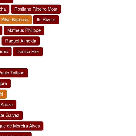
cha
Rosilane Ribeiro Mota
 Silva Barbosa
Ilo Rivero
Matheus Philippe
Raquel Almeida
orais
Denise Eler
aulo Taitson
jore
hi
e Souza
ate Galvez
que de Moreira Alves