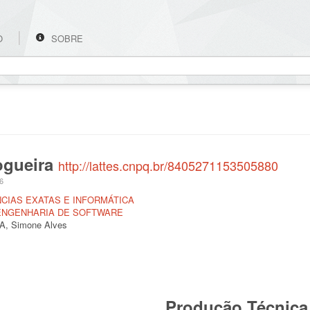
O
SOBRE
ogueira
http://lattes.cnpq.br/8405271153505880
26
IÊNCIAS EXATAS E INFORMÁTICA
ENGENHARIA DE SOFTWARE
, Simone Alves
Produção Técnica