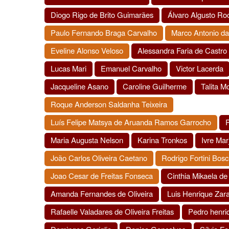
Diogo Rigo de Brito Guimarães
Álvaro Algusto Ro
Paulo Fernando Braga Carvalho
Marco Antonio da
Eveline Alonso Veloso
Alessandra Faria de Castro
Lucas Mari
Emanuel Carvalho
Victor Lacerda
Jacqueline Asano
Caroline Guilherme
Talita M
Roque Anderson Saldanha Teixeira
Luís Felipe Matsya de Aruanda Ramos Garrocho
P
Maria Augusta Nelson
Karina Tronkos
Ivre Mar
João Carlos Oliveira Caetano
Rodrigo Fortini Bosc
Joao Cesar de Freitas Fonseca
Cinthia Mikaela d
Amanda Fernandes de Oliveira
Luis Henrique Zar
Rafaelle Valadares de Oliveira Freitas
Pedro henri