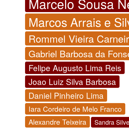
Marcelo Sousa N
Marcos Arrais e Sil
Rommel Vieira Carnei
Gabriel Barbosa da Fons
Felipe Augusto Lima Reis
Joao Luiz Silva Barbosa
Daniel Pinheiro Lima
Iara Cordeiro de Melo Franco
Alexandre Teixeira
Sandra Silve