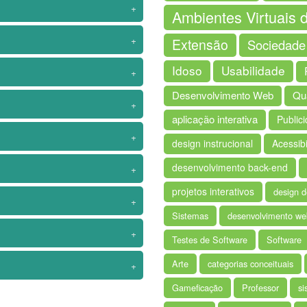
+
Ambientes Virtuais
+
Extensão
Sociedade
Idoso
Usabilidade
+
Desenvolvimento Web
Qua
+
aplicação interativa
Public
+
design instrucional
Acessib
desenvolvimento back-end
+
projetos interativos
design d
+
Sistemas
desenvolvimento web
+
Testes de Software
Software
Arte
categorias conceituais
+
Gameficação
Professor
si