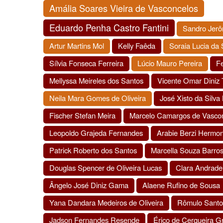
Amália Soares Vieira de Vasconcelos
Eduardo Penha Castro Fantini
Sandro Jerô
Artur Martins Mol
Kelly Faêda
Soraia Lucia da 
Sílvia Fonseca Ferreira
Lúcio Mauro Pereira
Fe
Mellyssa Meireles dos Santos
Vicente Omar Diniz 
Neila Mara Gomes de Oliveira
José Xisto da Silva
Fischer Stefan Meira
Marcelo Camargos de Vasco
Leopoldo Grajeda Fernandes
Arabie Berzi Hermon
Patrick Roberto dos Santos
Marcella Souza Barro
Douglas Spencer de Oliveira Lucas
Clara Andrade 
Ângelo José Diniz Gama
Alaene Rufino de Sousa
Yana Dandara Medeiros de Oliveira
Rômulo Santos
Jadson Fernandes Resende
Érico de Cerqueira G