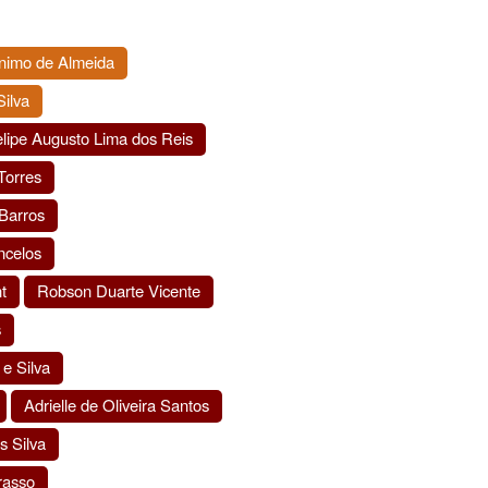
nimo de Almeida
Silva
lipe Augusto Lima dos Reis
Torres
 Barros
ncelos
t
Robson Duarte Vicente
s
e Silva
Adrielle de Oliveira Santos
 Silva
rasso