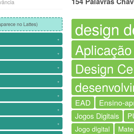
154 Palavras Cha
vância
design d
parece no Lattes)
+
Aplicaçã
+
Design Ce
+
desenvolvi
+
+
EAD
Ensino-ap
+
Jogos Digitais
P
+
Jogo digital
Mater