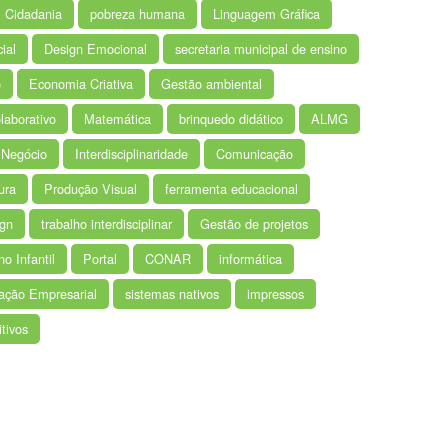
Cidadania
pobreza humana
Linguagem Gráfica
ial
Design Emocional
secretaria municipal de ensino
o
Economia Criativa
Gestão ambiental
laborativo
Matemática
brinquedo didático
ALMG
Negócio
Interdisciplinaridade
Comunicação
ura
Produção Visual
ferramenta educacional
ign
trabalho interdisciplinar
Gestão de projetos
no Infantil
Portal
CONAR
informática
ção Empresarial
sistemas nativos
impressos
tivos