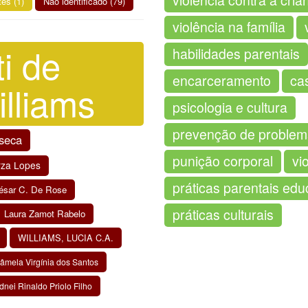
violência contra a cria
tes (1)
Não identificado (79)
violência na família
i de
habilidades parentais
encarceramento
ca
lliams
psicologia e cultura
prevenção de proble
seca
punição corporal
vi
rza Lopes
práticas parentais edu
César C. De Rose
práticas culturais
Laura Zamot Rabelo
WILLIAMS, LUCIA C.A.
âmela Virgínia dos Santos
dnei Rinaldo Priolo Filho