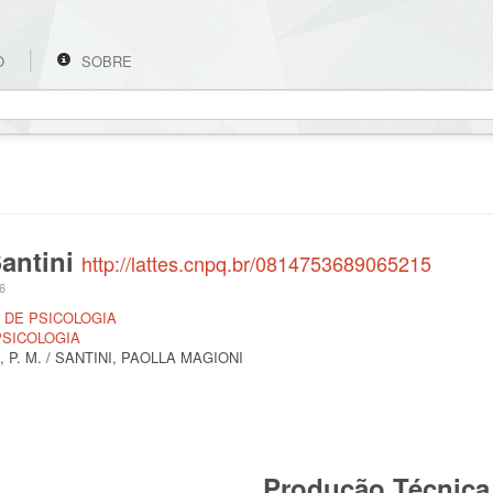
O
SOBRE
Santini
http://lattes.cnpq.br/0814753689065215
26
E DE PSICOLOGIA
PSICOLOGIA
 P. M. / SANTINI, PAOLLA MAGIONI
Produção Técnica