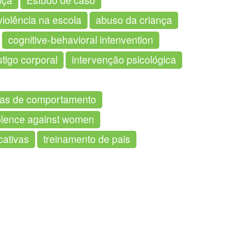
nça
Estudo de caso
violência na escola
abuso da criança
cognitive-behavioral intenvention
stigo corporal
intervenção psicológica
mas de comportamento
olence against women
cativas
treinamento de pais