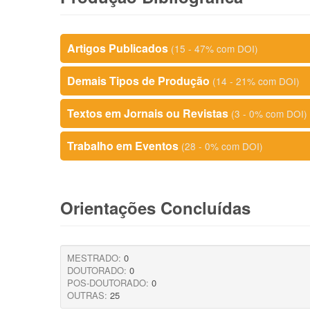
Artigos Publicados
(15 - 47% com DOI)
Demais Tipos de Produção
(14 - 21% com DOI)
Textos em Jornais ou Revistas
(3 - 0% com DOI)
Trabalho em Eventos
(28 - 0% com DOI)
Orientações Concluídas
MESTRADO:
0
DOUTORADO:
0
POS-DOUTORADO:
0
OUTRAS:
25