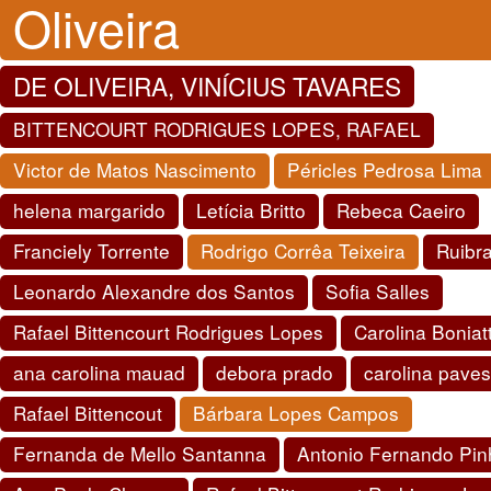
Oliveira
DE OLIVEIRA, VINÍCIUS TAVARES
BITTENCOURT RODRIGUES LOPES, RAFAEL
Victor de Matos Nascimento
Péricles Pedrosa Lima
helena margarido
Letícia Britto
Rebeca Caeiro
Franciely Torrente
Rodrigo Corrêa Teixeira
Ruibr
Leonardo Alexandre dos Santos
Sofia Salles
Rafael Bittencourt Rodrigues Lopes
Carolina Boniat
ana carolina mauad
debora prado
carolina pave
Rafael Bittencout
Bárbara Lopes Campos
Fernanda de Mello Santanna
Antonio Fernando Pin