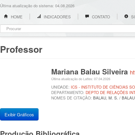
Última atualização do sistema: 04.08.2026
HOME
INDICADORES
CONTATO
S
Professor
Mariana Balau Silveira
ht
Última atualização do Lattes: 07.04.2026
UNIDADE:
ICS - INSTITUTO DE CIÊNCIAS SO
DEPARTAMENTO:
DEPTO DE RELAÇÕES IN
NOMES DE CITAÇÃO:
BALAU, M. S. / BALA
Exibir Gráficos
Produção Bibliográfica