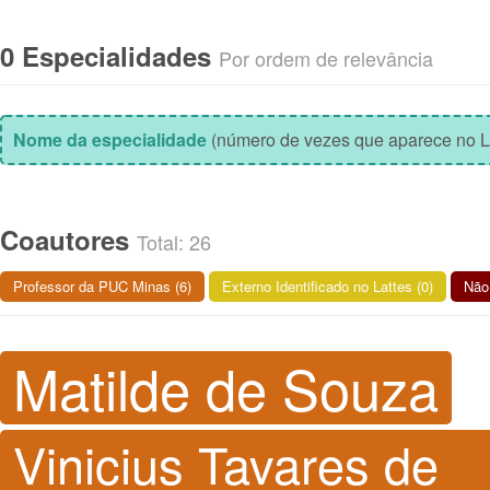
0 Especialidades
Por ordem de relevância
Nome da especialidade
(número de vezes que aparece no L
Coautores
Total: 26
Professor da PUC Minas (6)
Externo Identificado no Lattes (0)
Não 
Matilde de Souza
Vinicius Tavares de