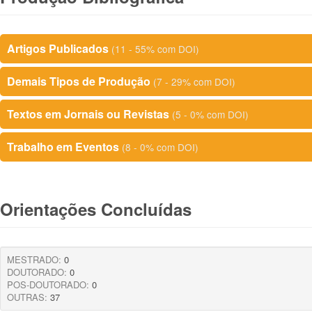
Artigos Publicados
(11 - 55% com DOI)
Demais Tipos de Produção
(7 - 29% com DOI)
Textos em Jornais ou Revistas
(5 - 0% com DOI)
Trabalho em Eventos
(8 - 0% com DOI)
Orientações Concluídas
MESTRADO:
0
DOUTORADO:
0
POS-DOUTORADO:
0
OUTRAS:
37