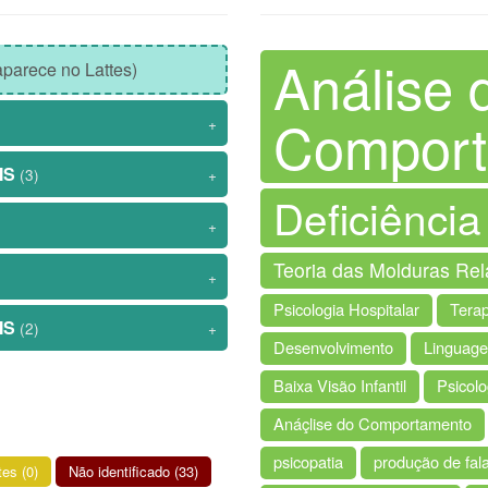
Análise 
parece no Lattes)
Comport
+
IS
(3)
+
Deficiência
+
Teoria das Molduras Rel
+
Psicologia Hospitalar
Tera
IS
(2)
+
Desenvolvimento
Linguag
Baixa Visão Infantil
Psicolo
Anáçlise do Comportamento
psicopatia
produção de fal
tes (0)
Não identificado (33)