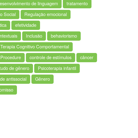
esenvolvimento de linguagem
tratamento
o Social
Regulação emocional
tica
efetividade
textuais
Inclusão
behaviorismo
Terapia Cognitivo Comportamental
t Procedure
controle de estímulos
câncer
tudo de gênero
Psicoterapia infantil
de antissocial
Gênero
romisso