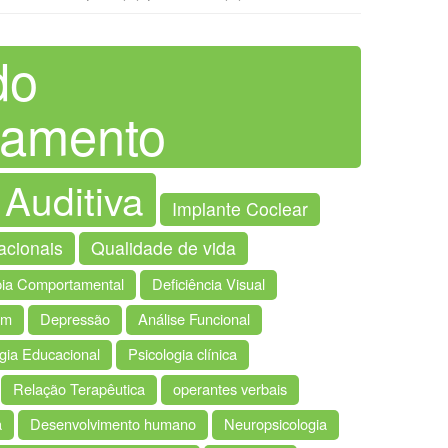
do
amento
 Auditiva
Implante Coclear
acionais
Qualidade de vida
pia Comportamental
Deficiência Visual
em
Depressão
Análise Funcional
gia Educacional
Psicologia clínica
Relação Terapêutica
operantes verbais
a
Desenvolvimento humano
Neuropsicologia