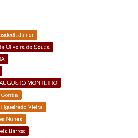
sdedit Júnior
da Oliveira de Souza
RA
E AUGUSTO MONTEIRO
 Corrêa
Figueiredo Vieira
es Nunes
eis Barros