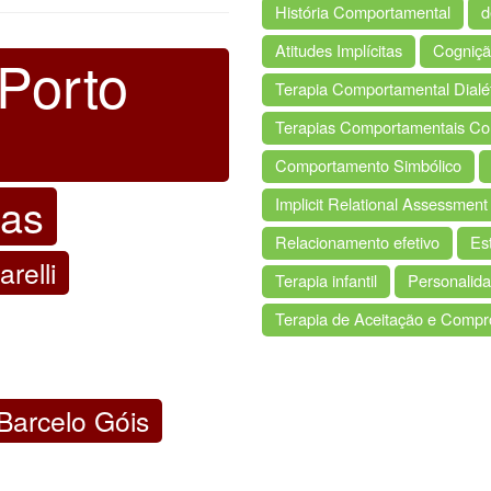
História Comportamental
d
Atitudes Implícitas
Cogniçã
 Porto
Terapia Comportamental Dialé
Terapias Comportamentais Con
Comportamento Simbólico
ias
Implicit Relational Assessmen
Relacionamento efetivo
Es
relli
Terapia infantil
Personalida
Terapia de Aceitação e Comp
arcelo Góis