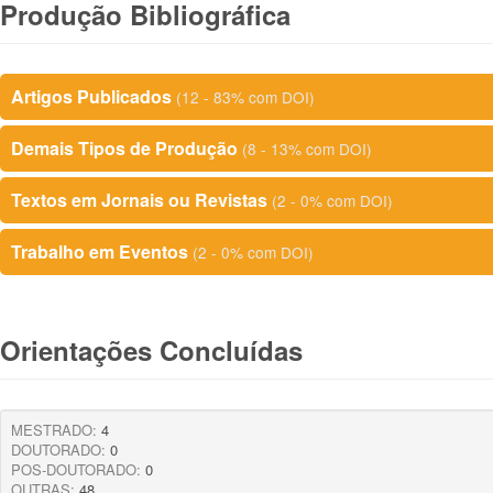
Produção Bibliográfica
Artigos Publicados
(12 - 83% com DOI)
Demais Tipos de Produção
(8 - 13% com DOI)
Textos em Jornais ou Revistas
(2 - 0% com DOI)
Trabalho em Eventos
(2 - 0% com DOI)
Orientações Concluídas
MESTRADO:
4
DOUTORADO:
0
POS-DOUTORADO:
0
OUTRAS:
48