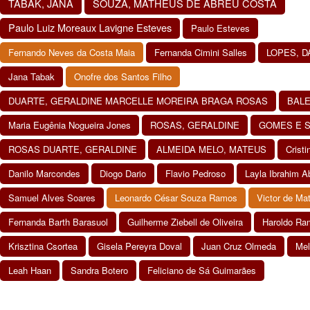
TABAK, JANA
SOUZA, MATHEUS DE ABREU COSTA
Paulo Luiz Moreaux Lavigne Esteves
Paulo Esteves
Fernando Neves da Costa Maia
Fernanda Cimini Salles
LOPES, 
Jana Tabak
Onofre dos Santos Filho
DUARTE, GERALDINE MARCELLE MOREIRA BRAGA ROSAS
BALE
Maria Eugênia Nogueira Jones
ROSAS, GERALDINE
GOMES E S
ROSAS DUARTE, GERALDINE
ALMEIDA MELO, MATEUS
Cristi
Danilo Marcondes
Diogo Dario
Flavio Pedroso
Layla Ibrahim 
Samuel Alves Soares
Leonardo César Souza Ramos
Victor de Ma
Fernanda Barth Barasuol
Guilherme Ziebell de Oliveira
Haroldo Ram
Krisztina Csortea
Gisela Pereyra Doval
Juan Cruz Olmeda
Mel
Leah Haan
Sandra Botero
Feliciano de Sá Guimarães