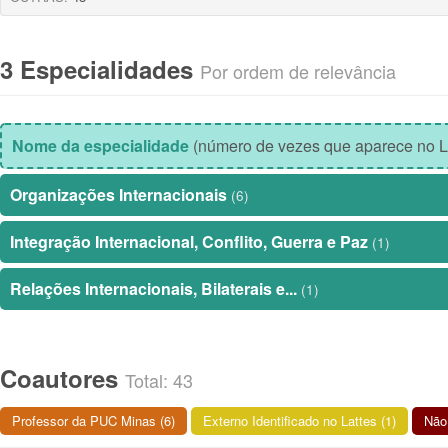
3 Especialidades
Por ordem de relevância
Nome da especialidade
(número de vezes que aparece no L
Organizações Internacionais
(6)
Integração Internacional, Conflito, Guerra e Paz
(1)
Relações Internacionais, Bilaterais e...
(1)
Coautores
Total: 43
Professor da PUC Minas (6)
Externo Identificado no Lattes (1)
Não 