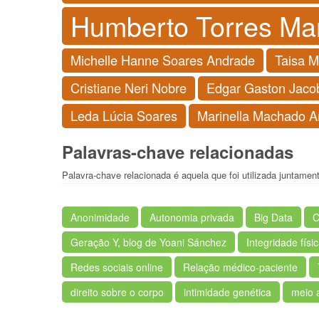
Humberto Torres Ma
Michelle Hanne Soares Andrade
Taisa M
Cristiane Neri Nobre
Edgar Gaston Jacob
Leda Lúcia Soares
Marinella Machado A
Palavras-chave relacionadas
Palavra-chave relacionada é aquela que foi utilizada juntame
Anonimidade
Autonomia privada
Big Data
C
Geração Y, blog de Yoani Sánchez
Integridade físi
Redes sociais online
Relação médico-paciente
direito sobre o corpo
intimidade genética
meio a