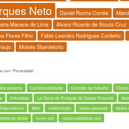
rques Neto
Daniel Rocha Corrêa
Marci
aria Macena de Lima
Alvaro Ricardo de Souza Cruz
s Flores Filho
Fábio Leandro Rodrigues Cordeiro
raujo
Moisés Sbardelotto
nte com "Privacidade"
iberativismo
Confidencialidade
Contrato de trabalho
Direit
ca
Intimidade
Lei Geral de Proteção de Dados Pessoais
Nar
Telemedicina
Web
celebrização
dados pessoais
dados 
mbiente digital
nome civil
responsabilidade civil