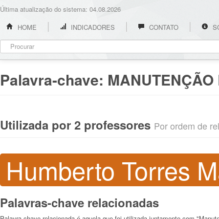
Última atualização do sistema: 04.08.2026
HOME
INDICADORES
CONTATO
S
Palavra-chave:
MANUTENÇÃO 
Utilizada por 2 professores
Por ordem de rel
Humberto Torres M
Palavras-chave relacionadas
Palavra-chave relacionada é aquela que foi utilizada juntamente com "Manut