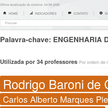
Última atualização do sistema: 04.08.2026
HOME
INDICADORES
CONTATO
S
Palavra-chave:
ENGENHARIA 
Utilizada por 34 professores
Por ordem de re
Rodrigo Baroni de 
Carlos Alberto Marques Pi