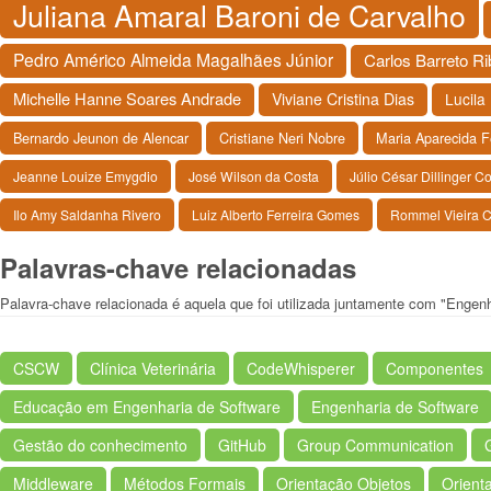
Juliana Amaral Baroni de Carvalho
Pedro Américo Almeida Magalhães Júnior
Carlos Barreto R
Michelle Hanne Soares Andrade
Viviane Cristina Dias
Lucila 
Bernardo Jeunon de Alencar
Cristiane Neri Nobre
Maria Aparecida 
Jeanne Louize Emygdio
José Wilson da Costa
Júlio César Dillinger 
Ilo Amy Saldanha Rivero
Luiz Alberto Ferreira Gomes
Rommel Vieira C
Palavras-chave relacionadas
Palavra-chave relacionada é aquela que foi utilizada juntamente com "Engen
CSCW
Clínica Veterinária
CodeWhisperer
Componentes
Educação em Engenharia de Software
Engenharia de Software
Gestão do conhecimento
GitHub
Group Communication
Middleware
Métodos Formais
Orientação Objetos
Orient