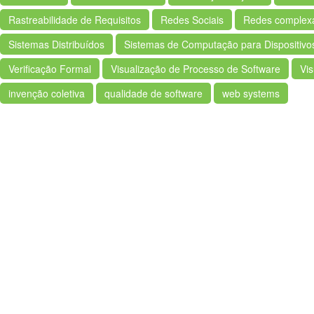
Rastreabilidade de Requisitos
Redes Sociais
Redes complex
Sistemas Distribuídos
Sistemas de Computação para Dispositivo
Verificação Formal
Visualização de Processo de Software
Vi
invenção coletiva
qualidade de software
web systems