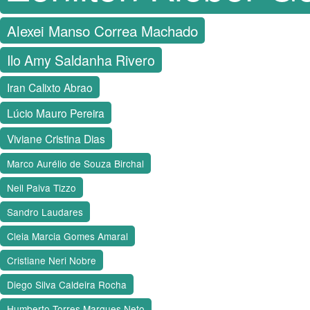
Alexei Manso Correa Machado
Ilo Amy Saldanha Rivero
Iran Calixto Abrao
Lúcio Mauro Pereira
Viviane Cristina Dias
Marco Aurélio de Souza Birchal
Neil Paiva Tizzo
Sandro Laudares
Cleia Marcia Gomes Amaral
Cristiane Neri Nobre
Diego Silva Caldeira Rocha
Humberto Torres Marques Neto