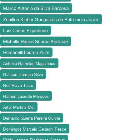
Marco Antonio da Silva Barbosa
Zenilton Kleber Gonçalves do Patrocínio Júnior
Luiz Carlos Figueiredo
Michelle Hanne Soares Andrade
Romanelli Lodron Zuim
Antônio Hamilton Magalhães
Harison Herman Silva
Neil Paiva Tizzo
Ramon Lacerda Marques
Artur Martins Mol
Bernardo Guerra Pereira Cunha
Domingos Marcelo Cenachi Pesce
Fábio Leandro Rodrigues Cordeiro