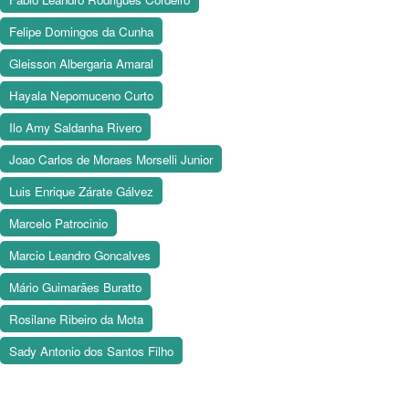
Felipe Domingos da Cunha
Gleisson Albergaria Amaral
Hayala Nepomuceno Curto
Ilo Amy Saldanha Rivero
Joao Carlos de Moraes Morselli Junior
Luis Enrique Zárate Gálvez
Marcelo Patrocinio
Marcio Leandro Goncalves
Mário Guimarães Buratto
Rosilane Ribeiro da Mota
Sady Antonio dos Santos Filho