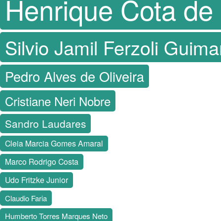
Henrique Cota de 
Silvio Jamil Ferzoli Guim
Pedro Alves de Oliveira
Cristiane Neri Nobre
Sandro Laudares
Cleia Marcia Gomes Amaral
Marco Rodrigo Costa
Udo Fritzke Junior
Claudio Faria
Humberto Torres Marques Neto