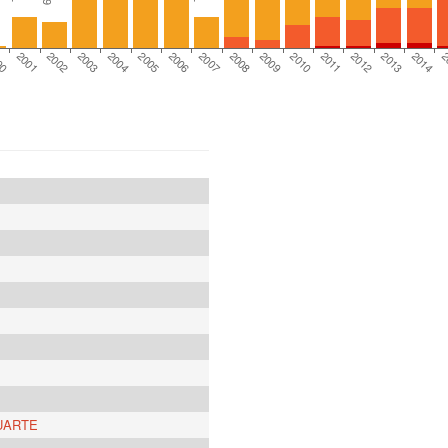
9
2003
2012
2007
2002
2011
2006
2
2001
2010
2005
2014
00
2009
2004
2013
2008
UARTE