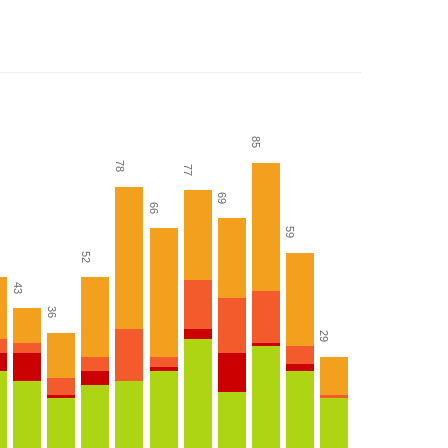
85
78
77
69
66
59
52
43
36
29