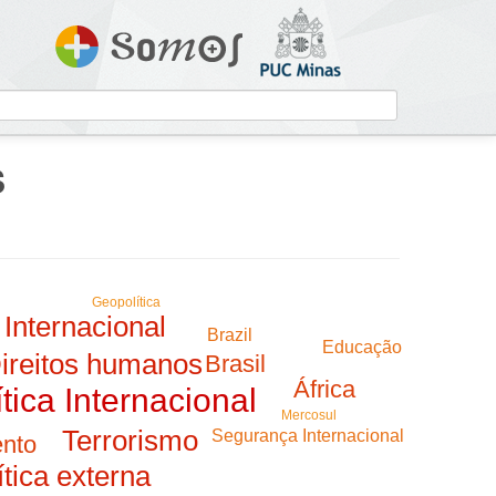
S
Geopolítica
Internacional
Brazil
Educação
ireitos humanos
Brasil
África
ítica Internacional
Mercosul
Terrorismo
Segurança Internacional
nto
ítica externa