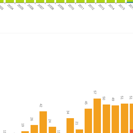
2011
003
2012
2004
2013
2005
2014
2006
2015
2007
20
2008
2009
2010
57
51
51
50
49
45
42
34
26
24
21
19
11
11