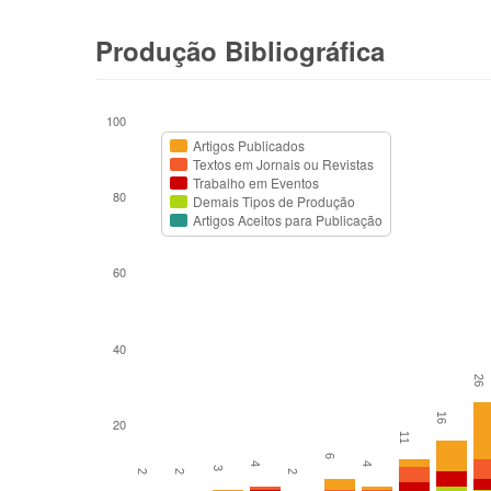
Produção Bibliográfica
100
Artigos Publicados
Textos em Jornais ou Revistas
Trabalho em Eventos
80
Demais Tipos de Produção
Artigos Aceitos para Publicação
60
40
26
16
20
11
6
4
4
3
2
2
2