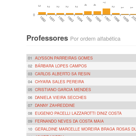
7
4
4
3
2
2
2
2
2
1
1
0
1994
1998
1993
1997
1992
1996
1991
20
1995
1990
1999
Professores
Por ordem alfabética
01
ALYSSON PARREIRAS GOMES
02
BÁRBARA LOPES CAMPOS
03
CARLOS ALBERTO SA RESIN
04
CHYARA SALES PEREIRA
05
CRISTIANO GARCIA MENDES
06
DANIELA VIEIRA SECCHES
07
DANNY ZAHREDDINE
08
EUGENIO PACELLI LAZZAROTTI DINIZ COSTA
09
FERNANDO NEVES DA COSTA MAIA
10
GERALDINE MARCELLE MOREIRA BRAGA ROSAS D