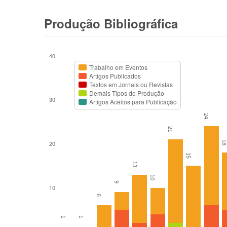
Produção Bibliográfica
40
Trabalho em Eventos
Artigos Publicados
Textos em Jornais ou Revistas
Demais Tipos de Produção
30
Artigos Aceitos para Publicação
24
21
18
20
15
13
10
9
10
6
1
1