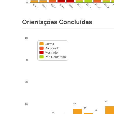
0
1995
1996
1997
1998
1999
2000
2001
2002
2003
Orientações Concluídas
40
Outras
Doutorado
Mestrado
Pos-Doutorado
30
20
9
10
8
6
5
4