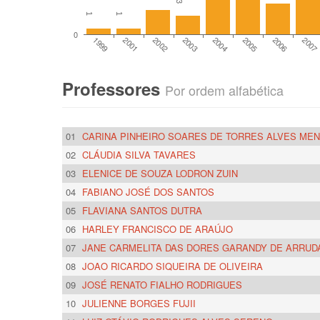
3
1
1
0
200
2005
2003
2001
2006
2004
2002
1999
Professores
Por ordem alfabética
01
CARINA PINHEIRO SOARES DE TORRES ALVES ME
02
CLÁUDIA SILVA TAVARES
03
ELENICE DE SOUZA LODRON ZUIN
04
FABIANO JOSÉ DOS SANTOS
05
FLAVIANA SANTOS DUTRA
06
HARLEY FRANCISCO DE ARAÚJO
07
JANE CARMELITA DAS DORES GARANDY DE ARRU
08
JOAO RICARDO SIQUEIRA DE OLIVEIRA
09
JOSÉ RENATO FIALHO RODRIGUES
10
JULIENNE BORGES FUJII