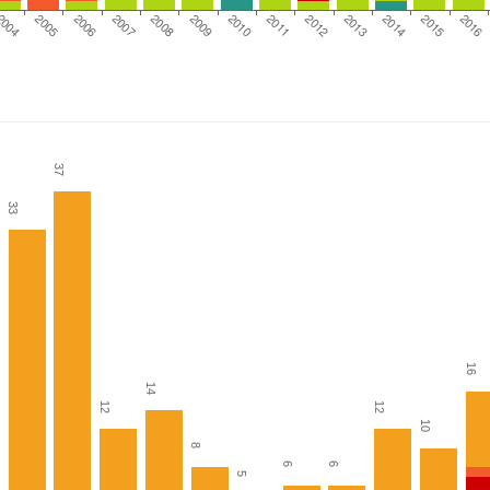
2004
2005
2006
2007
2008
2009
2010
2011
2012
2013
2014
2015
2016
37
33
16
14
12
12
10
8
6
6
5