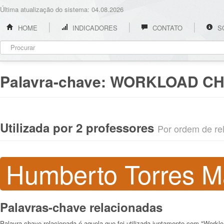
Última atualização do sistema: 04.08.2026
HOME
INDICADORES
CONTATO
S
Palavra-chave:
WORKLOAD CH
Utilizada por 2 professores
Por ordem de rel
Humberto Torres M
Palavras-chave relacionadas
Palavra-chave relacionada é aquela que foi utilizada juntamente com "Worklo