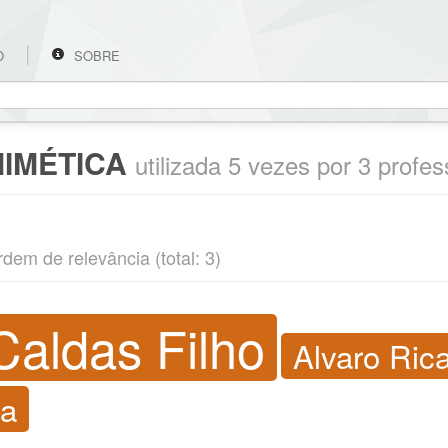
O
SOBRE
MIMÉTICA
utilizada 5 vezes por 3 profe
rdem de relevância (total: 3)
Caldas Filho
Alvaro Ric
la