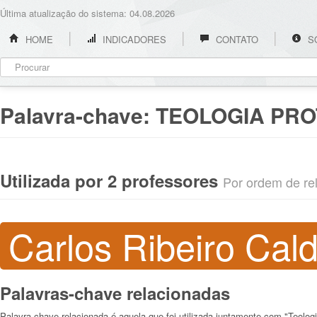
Última atualização do sistema: 04.08.2026
HOME
INDICADORES
CONTATO
S
Palavra-chave:
TEOLOGIA PR
Utilizada por 2 professores
Por ordem de rel
Carlos Ribeiro Cald
Palavras-chave relacionadas
Palavra-chave relacionada é aquela que foi utilizada juntamente com "Teologi