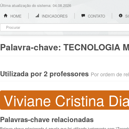
Última atualização do sistema: 04.08.2026
HOME
INDICADORES
CONTATO
S
Palavra-chave:
TECNOLOGIA 
Utilizada por 2 professores
Por ordem de rel
Viviane Cristina Di
Palavras-chave relacionadas
Palavra-chave relacionada é aquela que foi utilizada juntamente com "Tecnol