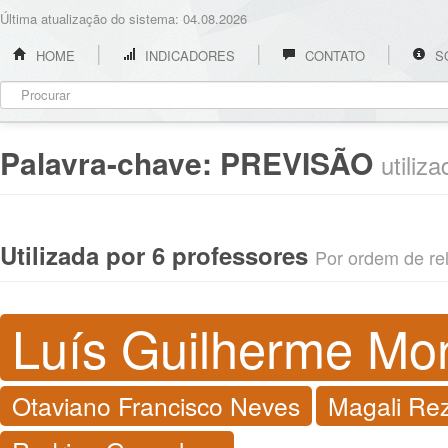
Última atualização do sistema: 04.08.2026
HOME
INDICADORES
CONTATO
S
Palavra-chave:
PREVISÃO
utiliz
Utilizada por 6 professores
Por ordem de rel
Luís Guilherme Mont
Otaviano Francisco Neves
Magali Re