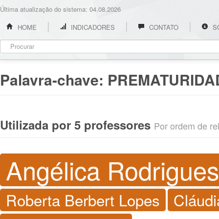
Última atualização do sistema: 04.08.2026
HOME
INDICADORES
CONTATO
S
Palavra-chave:
PREMATURIDA
Utilizada por 5 professores
Por ordem de rel
Angélica Rodrigues
Roberta Berbert Lopes
Cláudi