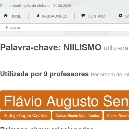
Última atualização do sistema: 04.08.2026
HOME
INDICADORES
CONTATO
S
Palavra-chave:
NIILISMO
utilizad
Utilizada por 9 professores
Por ordem de rel
Flávio Augusto Sen
Rodrigo Coppe Caldeira
Carlos Alberto Motta Cunha
Carlos Ribeir