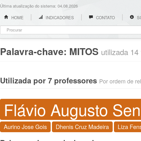
Última atualização do sistema: 04.08.2026
HOME
INDICADORES
CONTATO
S
Palavra-chave:
MITOS
utilizada 14
Utilizada por 7 professores
Por ordem de rel
Flávio Augusto Sen
Aurino Jose Gois
Dhenis Cruz Madeira
Liza Fens