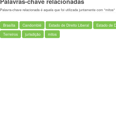
Palavras-chave relacionadas
Palavra-chave relacionada é aquela que foi utilizada juntamente com "mitos"
Brasília
Candomblé
Estado de Direito Liberal
Estado de Di
Terreiros
jurisdição
mitos