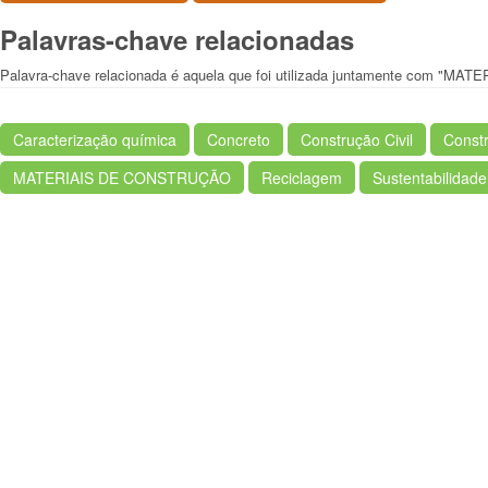
Palavras-chave relacionadas
Palavra-chave relacionada é aquela que foi utilizada juntamente com "
Caracterização química
Concreto
Construção Civil
Const
MATERIAIS DE CONSTRUÇÃO
Reciclagem
Sustentabilidade