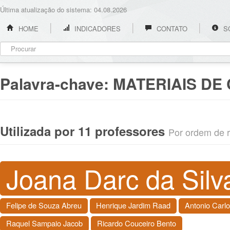
Última atualização do sistema: 04.08.2026
HOME
INDICADORES
CONTATO
S
Palavra-chave:
MATERIAIS DE
Utilizada por 11 professores
Por ordem de re
Joana Darc da Silv
Felipe de Souza Abreu
Henrique Jardim Raad
Antonio Carlo
Raquel Sampaio Jacob
Ricardo Couceiro Bento