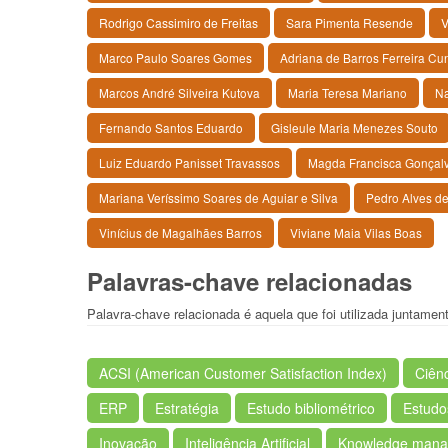
Rodrigo Cassimiro de Freitas
Sara Pimenta Resende
V
Marco Paulo Soares Gomes
Adriana de Barros Ferreira Cu
Marcos André Silveira Kutova
Maria Teresa Mariano
Na
Fernando Santos Eduardo
Gisleule Maria Menezes Souto
Luiz Eduardo Panisset Travassos
Magda Francisca Gonçal
Mariana Veríssimo Soares de Aguiar e Silva
Pedro Alves de
Vinícius de Magalhães Barros
Viviane Maia Vilas Boas
Palavras-chave relacionadas
Palavra-chave relacionada é aquela que foi utilizada juntame
ACSI (American Customer Satisfaction Index)
Ciên
ERP
Estratégia
Estudo bibliométrico
Estud
Inovação
Inteligência Artificial
Knowledge man