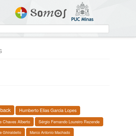
s
rback
Humberto Elias Garcia Lopes
e Chaves Alberto
Sérgio Fernando Loureiro Rezende
e Ghiraldello
Marco Antonio Machado