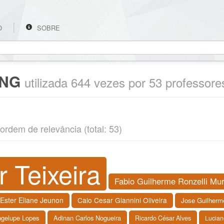
O
SOBRE
ING
utilizada 644 vezes por 53 professore
ordem de relevância (total: 53)
r Teixeira
Fabio Guilherme Ronzelli Mu
Ester Eliane Jeunon
Caio Cesar Giannini Oliveira
Jose Guilherm
ngelupe Lopes
Adinan Carlos Nogueira
Ricardo César Alves
Lucian