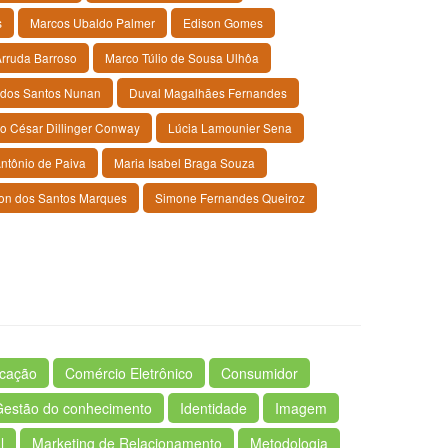
s
Marcos Ubaldo Palmer
Edison Gomes
Arruda Barroso
Marco Túlio de Sousa Ulhôa
 dos Santos Nunan
Duval Magalhães Fernandes
io César Dillinger Conway
Lúcia Lamounier Sena
ntônio de Paiva
Maria Isabel Braga Souza
on dos Santos Marques
Simone Fernandes Queiroz
cação
Comércio Eletrônico
Consumidor
Gestão do conhecimento
Identidade
Imagem
l
Marketing de Relacionamento
Metodologia