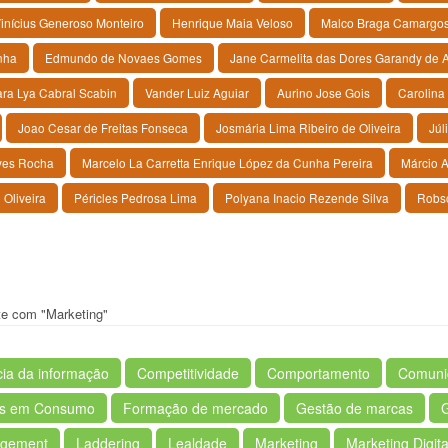
inícius Generoso Monteiro
Henrique Maia Veloso
Malco Braga Camargo
nha
Edmundo de Novaes Gomes
Jane Carmelita das Dores Garandy de 
ra Lya Cabral Scabin
Vander Luiz Aguiar
Aurino Jose Gois
Carolina
Joao Cesar de Freitas Fonseca
Josmária Lima Ribeiro de Oliveira
Júl
ves Rocha
Marcelo La Carretta Enrique López da Cunha Pereira
Márcio A
 Oliveira
Péricles Pedrosa Lima
Polyana Inacio Rezende Silva
Robs
nte com "Marketing"
cia da informação
Competitividade
Comportamento
Comuni
os em Consumo
Formação de mercado
Gestão de marcas
agement
Laddering
Lealdade
Marketing
Marketing Digita