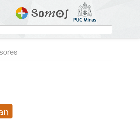
ssores
ian