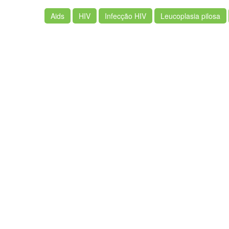
Aids
HIV
Infecção HIV
Leucoplasia pilosa