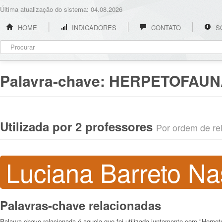
Última atualização do sistema: 04.08.2026
HOME
INDICADORES
CONTATO
S
Palavra-chave:
HERPETOFAUN
Utilizada por 2 professores
Por ordem de rel
Luciana Barreto N
Palavras-chave relacionadas
Palavra-chave relacionada é aquela que foi utilizada juntamente com "Herpet