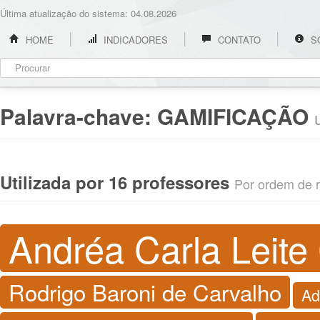
Última atualização do sistema: 04.08.2026
HOME
INDICADORES
CONTATO
S
Palavra-chave:
GAMIFICAÇÃO
Utilizada por 16 professores
Por ordem de re
Andréa Carla Leite
Rodrigo Baroni de Carvalho
Ad