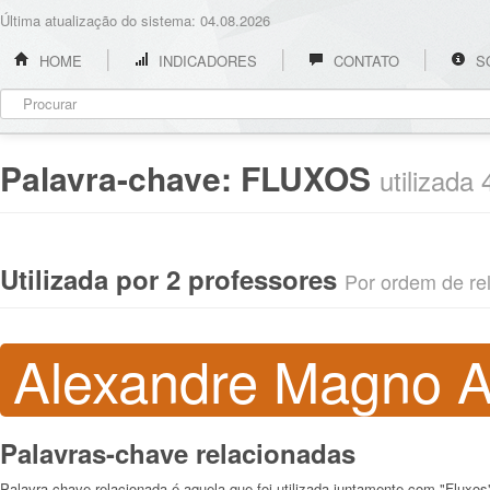
Última atualização do sistema: 04.08.2026
HOME
INDICADORES
CONTATO
S
Palavra-chave:
FLUXOS
utilizada
Utilizada por 2 professores
Por ordem de rel
Alexandre Magno Al
Palavras-chave relacionadas
Palavra-chave relacionada é aquela que foi utilizada juntamente com "Fluxos