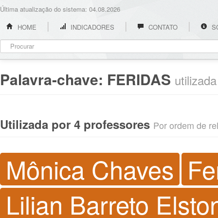
Última atualização do sistema: 04.08.2026
HOME
INDICADORES
CONTATO
S
Palavra-chave:
FERIDAS
utilizad
Utilizada por 4 professores
Por ordem de rel
Mônica Chaves
Fe
Lilian Barreto Elsto