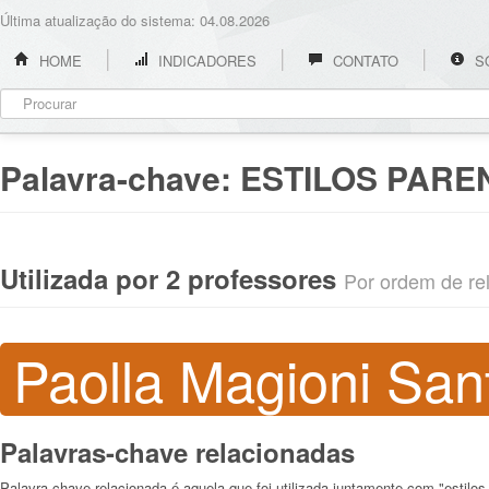
Última atualização do sistema: 04.08.2026
HOME
INDICADORES
CONTATO
S
Palavra-chave:
ESTILOS PARE
Utilizada por 2 professores
Por ordem de rel
Paolla Magioni Sant
Palavras-chave relacionadas
Palavra-chave relacionada é aquela que foi utilizada juntamente com "estilos