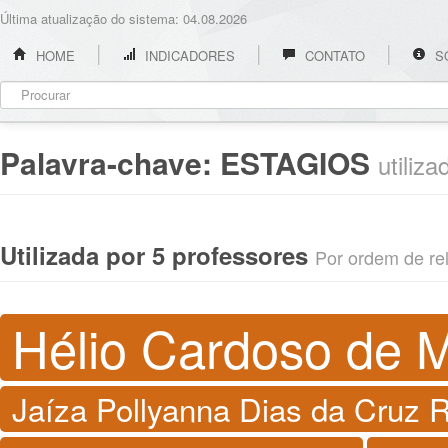
Última atualização do sistema: 04.08.2026
HOME
INDICADORES
CONTATO
S
Palavra-chave:
ESTAGIOS
utiliz
Utilizada por 5 professores
Por ordem de rel
Hélio Cardoso de M
Jaíza Pollyanna Dias da Cruz 