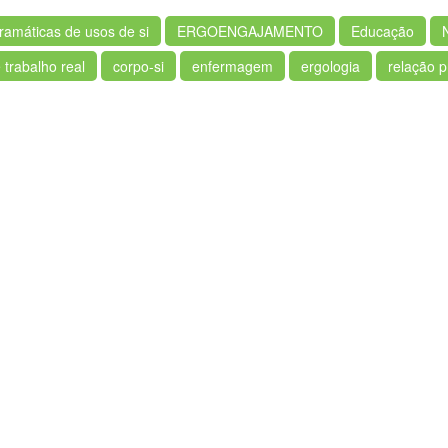
ramáticas de usos de si
ERGOENGAJAMENTO
Educação
 trabalho real
corpo-si
enfermagem
ergologia
relação p