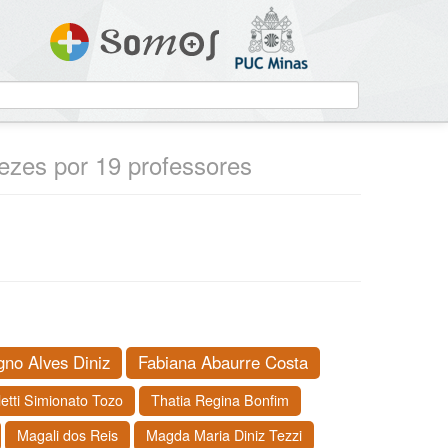
vezes por 19 professores
no Alves Diniz
Fabiana Abaurre Costa
letti Simionato Tozo
Thatia Regina Bonfim
Magali dos Reis
Magda Maria Diniz Tezzi