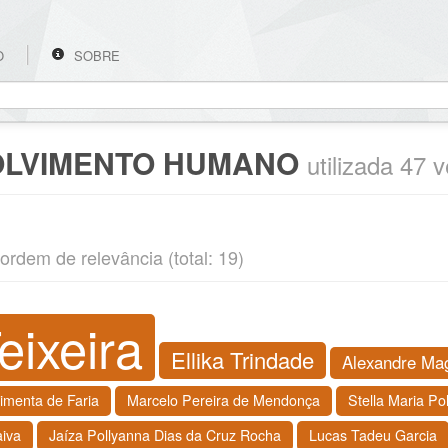
O
SOBRE
LVIMENTO HUMANO
utilizada 47 
ordem de relevância (total: 19)
eixeira
Ellika Trindade
Alexandre Mag
Pimenta de Faria
Marcelo Pereira de Mendonça
Stella Maria Po
aiva
Jaíza Pollyanna Dias da Cruz Rocha
Lucas Tadeu Garcia