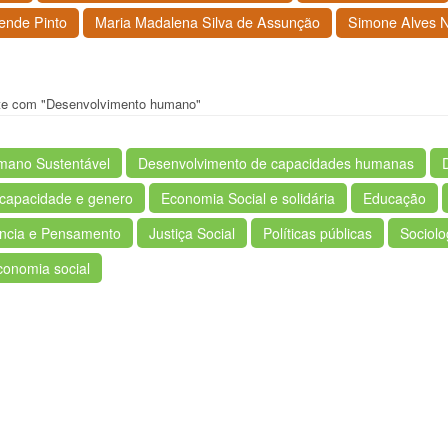
ende Pinto
Maria Madalena Silva de Assunção
Simone Alves N
ente com "Desenvolvimento humano"
mano Sustentável
Desenvolvimento de capacidades humanas
capacidade e genero
Economia Social e solidária
Educação
ância e Pensamento
Justiça Social
Políticas públicas
Sociolo
conomia social