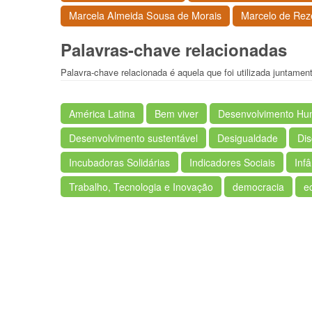
Marcela Almeida Sousa de Morais
Marcelo de Rez
Palavras-chave relacionadas
Palavra-chave relacionada é aquela que foi utilizada juntam
América Latina
Bem viver
Desenvolvimento Hu
Desenvolvimento sustentável
Desigualdade
Dis
Incubadoras Solidárias
Indicadores Sociais
Inf
Trabalho, Tecnologia e Inovação
democracia
e