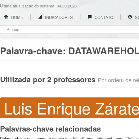
Última atualização do sistema: 04.08.2026
HOME
INDICADORES
CONTATO
S
Palavra-chave:
DATAWAREHO
Utilizada por 2 professores
Por ordem de rel
Luis Enrique Zárat
Palavras-chave relacionadas
Palavra-chave relacionada é aquela que foi utilizada juntamente com "Dataw