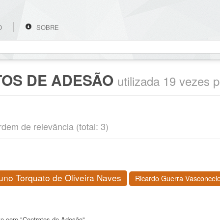
O
SOBRE
OS DE ADESÃO
utilizada 19 vezes 
rdem de relevância (total: 3)
uno Torquato de Oliveira Naves
Ricardo Guerra Vasconcel
nte com "Contratos de Adesão"