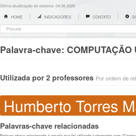
Última atualização do sistema: 04.08.2026
HOME
INDICADORES
CONTATO
S
Palavra-chave:
COMPUTAÇÃO
Utilizada por 2 professores
Por ordem de rel
Humberto Torres M
Palavras-chave relacionadas
Palavra-chave relacionada é aquela que foi utilizada juntamente com "Comp