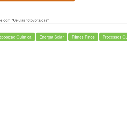
te com "Células fotovoltaicas"
eposição Química
Energia Solar
Filmes Finos
Processos Q