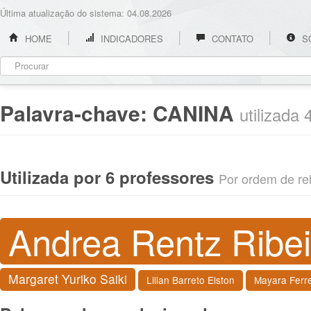
Última atualização do sistema: 04.08.2026
HOME
INDICADORES
CONTATO
S
Palavra-chave:
CANINA
utilizada
Utilizada por 6 professores
Por ordem de rel
Andrea Rentz Ribei
Margaret Yuriko Saiki
Lilian Barreto Elston
Mayara Ferre